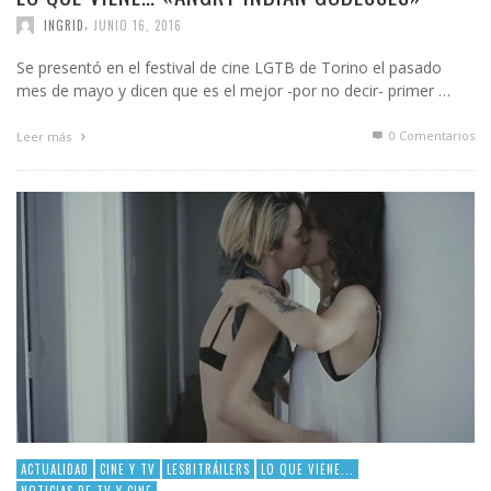
,
INGRID
JUNIO 16, 2016
Se presentó en el festival de cine LGTB de Torino el pasado
mes de mayo y dicen que es el mejor -por no decir- primer …
0 Comentarios
Leer más
ACTUALIDAD
CINE Y TV
LESBITRÁILERS
LO QUE VIENE...
NOTICIAS DE TV Y CINE