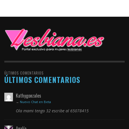
ÚLTIMOS COMENTARIOS
ÚLTIMOS COMENTARIOS
Kathygonzales
→
Nuevo Chat en Beta
Ola mami tengo 32 escribe al 65078415
Analía