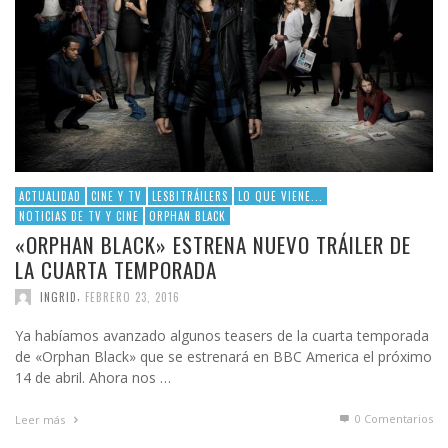
ACTUALIDAD
CINE Y TV
LESBITRÁILERS
LO QUE VIENE...
NOTICIAS DE TV Y CINE
ORPHAN BLACK
«ORPHAN BLACK» ESTRENA NUEVO TRÁILER DE
LA CUARTA TEMPORADA
,
INGRID
FEBRERO 23, 2016
Ya habíamos avanzado algunos teasers de la cuarta temporada
de «Orphan Black» que se estrenará en BBC America el próximo
14 de abril. Ahora nos …
0 Comentarios
Leer más