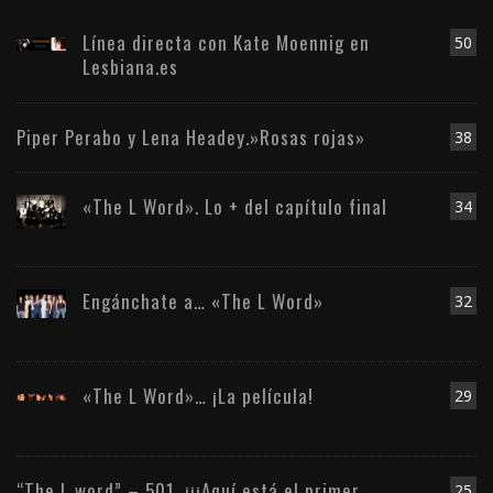
Línea directa con Kate Moennig en
50
Lesbiana.es
Piper Perabo y Lena Headey.»Rosas rojas»
38
«The L Word». Lo + del capítulo final
34
Engánchate a… «The L Word»
32
«The L Word»… ¡La película!
29
“The L word” – 501. ¡¡¡Aquí está el primer
25