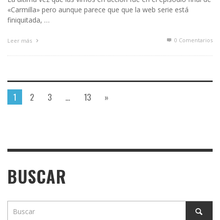
«Carmilla» pero aunque parece que que la web serie está
finiquitada, …
0 Comentarios
Leer más
1
2
3
…
13
»
BUSCAR