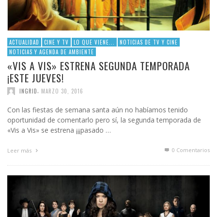
ACTUALIDAD
CINE Y TV
LO QUE VIENE...
NOTICIAS DE TV Y CINE
NOTICIAS Y AGENDA DE AMBIENTE
«VIS A VIS» ESTRENA SEGUNDA TEMPORADA
¡ESTE JUEVES!
,
INGRID
MARZO 30, 2016
Con las fiestas de semana santa aún no habíamos tenido
oportunidad de comentarlo pero sí, la segunda temporada de
«Vis a Vis» se estrena ¡¡¡pasado …
0 Comentarios
Leer más