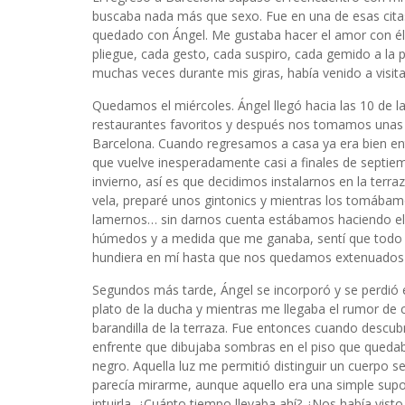
buscaba nada más que sexo. Fue en una de esas citas
quedado con Ángel. Me gustaba hacer el amor con é
pliegue, cada gesto, cada suspiro, cada gemido a la 
muchas veces durante mis giras, había venido a visit
Quedamos el miércoles. Ángel llegó hacia las 10 de l
restaurantes favoritos y después nos tomamos unas 
Barcelona. Cuando regresamos a casa ya era bien entr
que vuelve inesperadamente casi a finales de septiem
invierno, así es que decidimos instalarnos en la terr
vela, preparé unos gintonics y mientras los tomáb
lamernos… sin darnos cuenta estábamos haciendo el
húmedos y a medida que me ganaba, sentí que todo él
hundiera en mí hasta que nos quedamos extenuados
Segundos más tarde, Ángel se incorporó y se perdió en
plato de la ducha y mientras me llegaba el rumor de c
barandilla de la terraza. Fue entonces cuando descubrí
enfrente que dibujaba sombras en el piso que quedab
negro. Aquella luz me permitió distinguir un cuerpo s
parecía mirarme, aunque aquello era una simple supos
intuirla. ¿Cuánto tiempo llevaba ahí? ¿Nos había vis