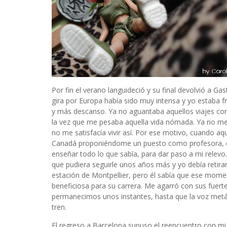
Por fin el verano languideció y su final devolvió a Gas
gira por Europa había sido muy intensa y yo estab
y más descanso. Ya no aguantaba aquellos viajes com
la vez que me pesaba aquella vida nómada. Ya no me s
no me satisfacía vivir así. Por ese motivo, cuando aqu
Canadá proponiéndome un puesto como profesora, deci
enseñar todo lo que sabía, para dar paso a mi relev
que pudiera seguirle unos años más y yo debía retir
estación de Montpellier, pero él sabía que ese moment
beneficiosa para su carrera. Me agarró con sus fuer
permanecimos unos instantes, hasta que la voz metáli
tren.
El regreso a Barcelona supuso el reencuentro con mi