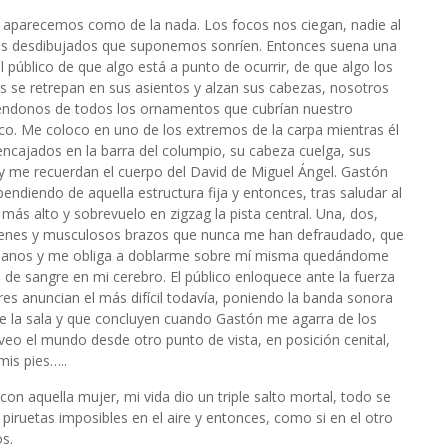
os aparecemos como de la nada. Los focos nos ciegan, nadie al
tros desdibujados que suponemos sonríen. Entonces suena una
 público de que algo está a punto de ocurrir, de que algo los
os se retrepan en sus asientos y alzan sus cabezas, nosotros
iéndonos de todos los ornamentos que cubrían nuestro
blico. Me coloco en uno de los extremos de la carpa mientras él
n encajados en la barra del columpio, su cabeza cuelga, sus
 y me recuerdan el cuerpo del David de Miguel Ángel. Gastón
endiendo de aquella estructura fija y entonces, tras saludar al
más alto y sobrevuelo en zigzag la pista central. Una, dos,
 jóvenes y musculosos brazos que nunca me han defraudado, que
manos y me obliga a doblarme sobre mí misma quedándome
 de sangre en mi cerebro. El público enloquece ante la fuerza
es anuncian el más difícil todavía, poniendo la banda sonora
de la sala y que concluyen cuando Gastón me agarra de los
veo el mundo desde otro punto de vista, en posición cenital,
mis pies…..
 aquella mujer, mi vida dio un triple salto mortal, todo se
iruetas imposibles en el aire y entonces, como si en el otro
s.