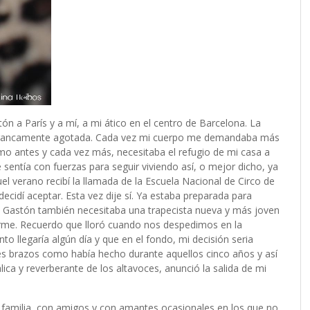
tón a París y a mí, a mi ático en el centro de Barcelona. La
a francamente agotada. Cada vez mi cuerpo me demandaba más
o antes y cada vez más, necesitaba el refugio de mi casa a
entía con fuerzas para seguir viviendo así, o mejor dicho, ya
el verano recibí la llamada de la Escuela Nacional de Circo de
dí aceptar. Esta vez dije sí. Ya estaba preparada para
o. Gastón también necesitaba una trapecista nueva y más joven
arme. Recuerdo que lloró cuando nos despedimos en la
o llegaría algún día y que en el fondo, mi decisión seria
tes brazos como había hecho durante aquellos cinco años y así
ca y reverberante de los altavoces, anunció la salida de mi
 familia, con amigos y con amantes ocasionales en los que no