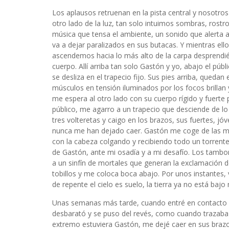
Los aplausos retruenan en la pista central y nosotr
otro lado de la luz, tan solo intuimos sombras, ros
música que tensa el ambiente, un sonido que alerta al
va a dejar paralizados en sus butacas. Y mientras ell
ascendemos hacia lo más alto de la carpa desprend
cuerpo. Allí arriba tan solo Gastón y yo, abajo el pú
se desliza en el trapecio fijo. Sus pies arriba, queda
músculos en tensión iluminados por los focos brillan
me espera al otro lado con su cuerpo rígido y fuerte p
público, me agarro a un trapecio que desciende de lo 
tres volteretas y caigo en los brazos, sus fuertes,
nunca me han dejado caer. Gastón me coge de las 
con la cabeza colgando y recibiendo todo un torrente
de Gastón, ante mi osadía y a mi desafío. Los tambor
a un sinfín de mortales que generan la exclamación 
tobillos y me coloca boca abajo. Por unos instantes, 
de repente el cielo es suelo, la tierra ya no está bajo 
Unas semanas más tarde, cuando entré en contacto con
desbarató y se puso del revés, como cuando trazaba p
extremo estuviera Gastón, me dejé caer en sus brazo