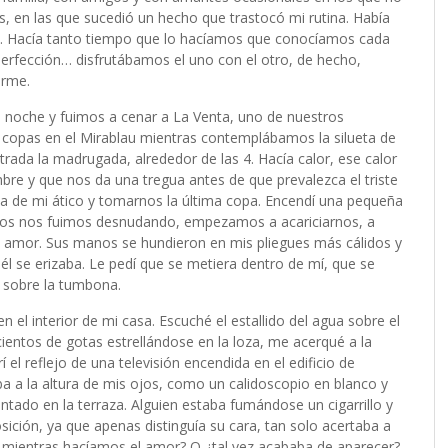
, en las que sucedió un hecho que trastocó mi rutina. Había
l. Hacía tanto tiempo que lo hacíamos que conocíamos cada
perfección… disfrutábamos el uno con el otro, de hecho,
arme.
a noche y fuimos a cenar a La Venta, uno de nuestros
copas en el Mirablau mientras contemplábamos la silueta de
ada la madrugada, alrededor de las 4. Hacía calor, ese calor
bre y que nos da una tregua antes de que prevalezca el triste
aza de mi ático y tomarnos la última copa. Encendí una pequeña
amos nos fuimos desnudando, empezamos a acariciarnos, a
 amor. Sus manos se hundieron en mis pliegues más cálidos y
 se erizaba. Le pedí que se metiera dentro de mí, que se
 sobre la tumbona.
 el interior de mi casa. Escuché el estallido del agua sobre el
ientos de gotas estrellándose en la loza, me acerqué a la
 el reflejo de una televisión encendida en el edificio de
a a la altura de mis ojos, como un calidoscopio en blanco y
entado en la terraza. Alguien estaba fumándose un cigarrillo y
ición, ya que apenas distinguía su cara, tan solo acertaba a
to mientras hacíamos el amor? O ¿tal vez acababa de aparecer?