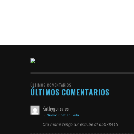
ÚLTIMOS COMENTARIOS
ÚLTIMOS COMENTARIOS
Kathygonzales
→
Nuevo Chat en Beta
Ola mami tengo 32 escribe al 65078415