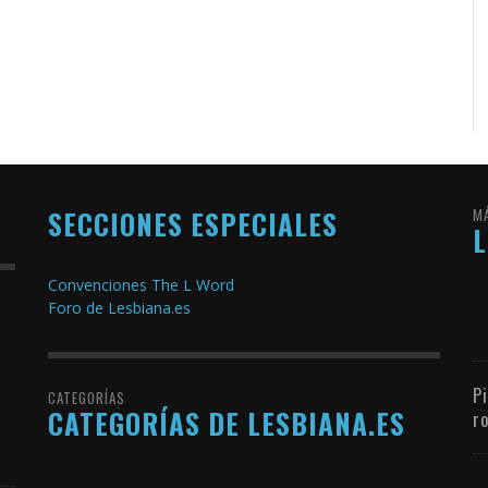
SECCIONES ESPECIALES
M
Convenciones The L Word
Foro de Lesbiana.es
P
CATEGORÍAS
CATEGORÍAS DE LESBIANA.ES
r