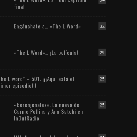
final
Engánchate a… «The L Word»
32
«The L Word»… ¡La película!
29
The L word” – 501. ¡¡¡Aquí está el
25
rimer episodio!!!
«Berenjenales». Lo nuevo de
25
Carme Pollina y Ana Satchi en
InOutRadio