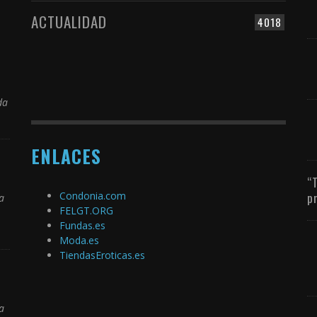
ACTUALIDAD
4018
da
ENLACES
“
Condonia.com
p
a
FELGT.ORG
Fundas.es
Moda.es
TiendasEroticas.es
a