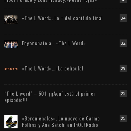
«The L Word». Lo + del capítulo final
34
Engánchate a… «The L Word»
32
«The L Word»… ¡La película!
29
“The L word” – 501. ¡¡¡Aquí está el primer
25
episodio!!!
«Berenjenales». Lo nuevo de Carme
25
Pollina y Ana Satchi en InOutRadio