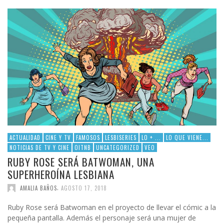
ACTUALIDAD
CINE Y TV
FAMOSOS
LESBISERIES
LO + ...
LO QUE VIENE...
NOTICIAS DE TV Y CINE
OITNB
UNCATEGORIZED
VEO
RUBY ROSE SERÁ BATWOMAN, UNA
SUPERHEROÍNA LESBIANA
,
AMALIA BAÑOS
AGOSTO 17, 2018
Ruby Rose será Batwoman en el proyecto de llevar el cómic a la
pequeña pantalla. Además el personaje será una mujer de