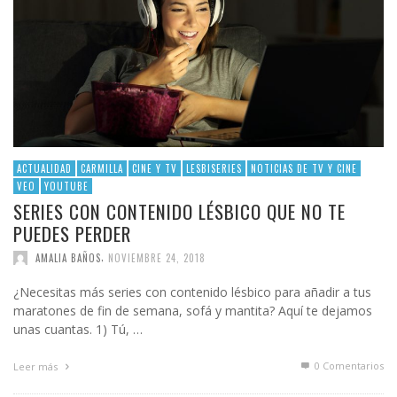
ACTUALIDAD
CARMILLA
CINE Y TV
LESBISERIES
NOTICIAS DE TV Y CINE
VEO
YOUTUBE
SERIES CON CONTENIDO LÉSBICO QUE NO TE
PUEDES PERDER
,
AMALIA BAÑOS
NOVIEMBRE 24, 2018
¿Necesitas más series con contenido lésbico para añadir a tus
maratones de fin de semana, sofá y mantita? Aquí te dejamos
unas cuantas. 1) Tú, …
0 Comentarios
Leer más