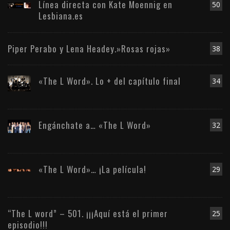
Línea directa con Kate Moennig en
50
Lesbiana.es
Piper Perabo y Lena Headey.»Rosas rojas»
38
«The L Word». Lo + del capítulo final
34
Engánchate a… «The L Word»
32
«The L Word»… ¡La película!
29
“The L word” – 501. ¡¡¡Aquí está el primer
25
episodio!!!