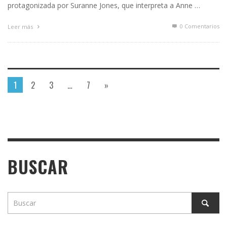
protagonizada por Suranne Jones, que interpreta a Anne …
0 Comentarios
Leer más
1
2
3
…
7
»
BUSCAR