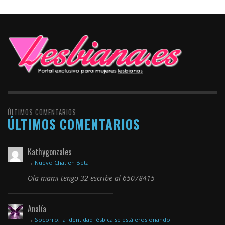
ÚLTIMOS COMENTARIOS
ÚLTIMOS COMENTARIOS
Kathygonzales
→
Nuevo Chat en Beta
Ola mami tengo 32 escribe al 65078415
Analía
→
Socorro, la identidad lésbica se está erosionando