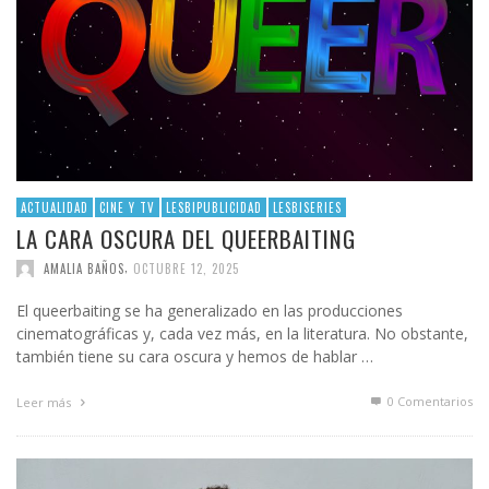
ACTUALIDAD
CINE Y TV
LESBIPUBLICIDAD
LESBISERIES
LA CARA OSCURA DEL QUEERBAITING
,
AMALIA BAÑOS
OCTUBRE 12, 2025
El queerbaiting se ha generalizado en las producciones
cinematográficas y, cada vez más, en la literatura. No obstante,
también tiene su cara oscura y hemos de hablar …
0 Comentarios
Leer más