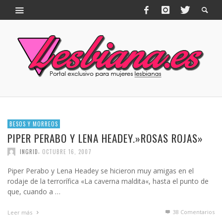
BESOS Y MORREOS
PIPER PERABO Y LENA HEADEY.»ROSAS ROJAS»
,
INGRID
OCTUBRE 16, 2007
Piper Perabo y Lena Headey se hicieron muy amigas en el
rodaje de la terrorífica «La caverna maldita«, hasta el punto de
que, cuando a …
38
Comentarios
Leer más