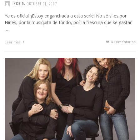
,
INGRID
OCTUBRE 11, 2007
Ya es oficial. ¡Estoy enganchada a esta serie! No sé si es por
Nines, por la musiquita de fondo, por la frescura que se gastan
…
4
Comentarios
Leer más