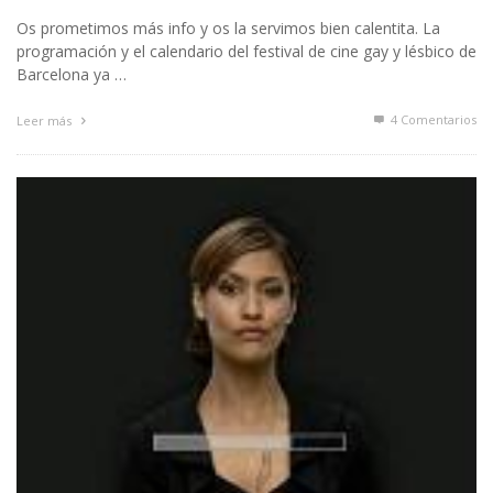
Os prometimos más info y os la servimos bien calentita. La
programación y el calendario del festival de cine gay y lésbico de
Barcelona ya …
4
Comentarios
Leer más