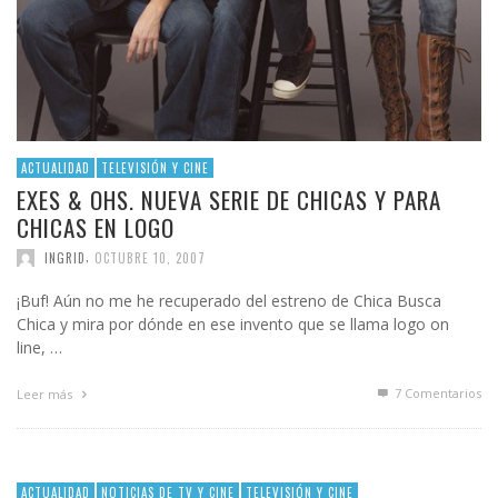
ACTUALIDAD
TELEVISIÓN Y CINE
EXES & OHS. NUEVA SERIE DE CHICAS Y PARA
CHICAS EN LOGO
,
INGRID
OCTUBRE 10, 2007
¡Buf! Aún no me he recuperado del estreno de Chica Busca
Chica y mira por dónde en ese invento que se llama logo on
line, …
7
Comentarios
Leer más
ACTUALIDAD
NOTICIAS DE TV Y CINE
TELEVISIÓN Y CINE