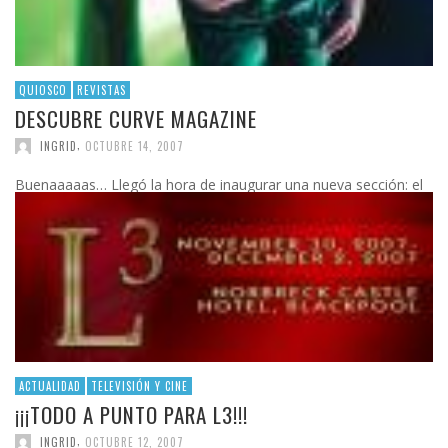
QUIOSCO
REVISTAS
DESCUBRE CURVE MAGAZINE
,
INGRID
OCTUBRE 14, 2007
Buenaaaaas… Llegó la hora de inaugurar una nueva sección: el
quiosco de lesbiana.es. En ella intentaremos echar una vistazo a
las publicaciones impresas de chicas para …
0 Comentarios
Leer más
ACTUALIDAD
TELEVISIÓN Y CINE
¡¡¡TODO A PUNTO PARA L3!!!
,
INGRID
OCTUBRE 12, 2007