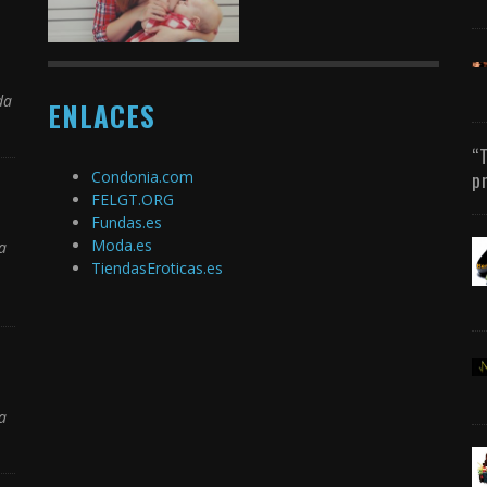
da
ENLACES
“
Condonia.com
p
FELGT.ORG
Fundas.es
Moda.es
a
TiendasEroticas.es
a