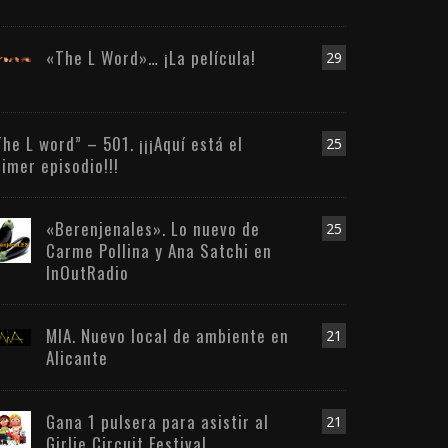
«The L Word»… ¡La película!
29
The L word” – 501. ¡¡¡Aquí está el
25
rimer episodio!!!
«Berenjenales». Lo nuevo de
25
Carme Pollina y Ana Satchi en
InOutRadio
MIA. Nuevo local de ambiente en
21
Alicante
Gana 1 pulsera para asistir al
21
Girlie Circuit Festival.