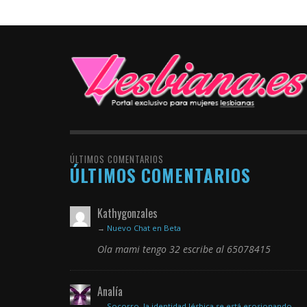
ÚLTIMOS COMENTARIOS
ÚLTIMOS COMENTARIOS
Kathygonzales
→
Nuevo Chat en Beta
Ola mami tengo 32 escribe al 65078415
Analía
→
Socorro, la identidad lésbica se está erosionando