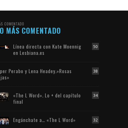
ÁS COMENTADO
LO MÁS COMENTADO
Línea directa con Kate Moennig
50
en Lesbiana.es
iper Perabo y Lena Headey.»Rosas
38
ojas»
«The L Word». Lo + del capítulo
34
final
Engánchate a… «The L Word»
32