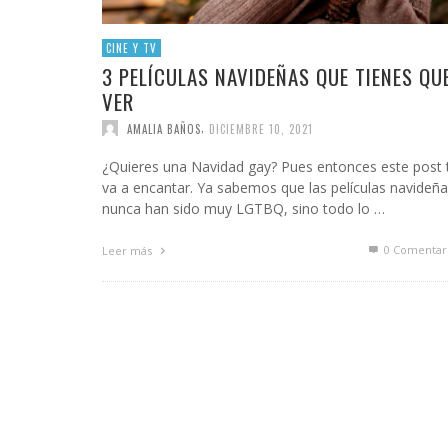
CINE Y TV
3 PELÍCULAS NAVIDEÑAS QUE TIENES QU
VER
,
AMALIA BAÑOS
DICIEMBRE 10, 2021
¿Quieres una Navidad gay? Pues entonces este post 
va a encantar. Ya sabemos que las películas navideñ
nunca han sido muy LGTBQ, sino todo lo …
0 Comentar
Leer más