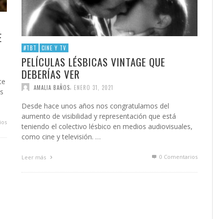
E
#TBT
CINE Y TV
PELÍCULAS LÉSBICAS VINTAGE QUE
DEBERÍAS VER
te
,
AMALIA BAÑOS
ENERO 31, 2021
as
Desde hace unos años nos congratulamos del
aumento de visibilidad y representación que está
ios
teniendo el colectivo lésbico en medios audiovisuales,
como cine y televisión. …
0 Comentarios
Leer más