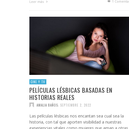
1
Comenta
Leer más
CINE Y TV
PELÍCULAS LÉSBICAS BASADAS EN
HISTORIAS REALES
,
AMALIA BAÑOS
SEPTIEMBRE 2, 2022
Las películas lésbicas nos encantan sea cual sea la
historia, con tal que aporten visibilidad a nuestras
experiencias vitales como mujeres que aman a otras