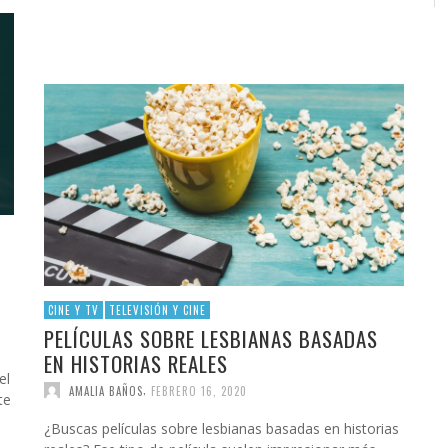
CINE Y TV
TELEVISIÓN Y CINE
PELÍCULAS SOBRE LESBIANAS BASADAS
EN HISTORIAS REALES
el
,
AMALIA BAÑOS
FEBRERO 16, 2020
te
¿Buscas películas sobre lesbianas basadas en historias