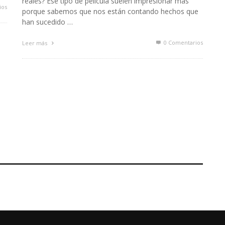
reales? Ese tipo de película suelen impresionar más
ios
porque sabemos que nos están contando hechos que
han sucedido …
0 Comentarios
Leer más