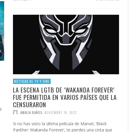
NOTICIAS DE TV Y CINE
LA ESCENA LGTB DE ‘WAKANDA FOREVER’
FUE PERMITIDA EN VARIOS PAÍSES QUE LA
CENSURARON
s
,
AMALIA BAÑOS
NOVIEMBRE 14, 2022
Si no has visto la última película de Marvel, ‘Black
Panther: Wakanda Forever‘, te pierdes una cinta que