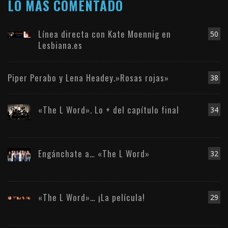
LO MÁS COMENTADO
Línea directa con Kate Moennig en
50
Lesbiana.es
Piper Perabo y Lena Headey.»Rosas rojas»
38
«The L Word». Lo + del capítulo final
34
Engánchate a… «The L Word»
32
«The L Word»… ¡La película!
29