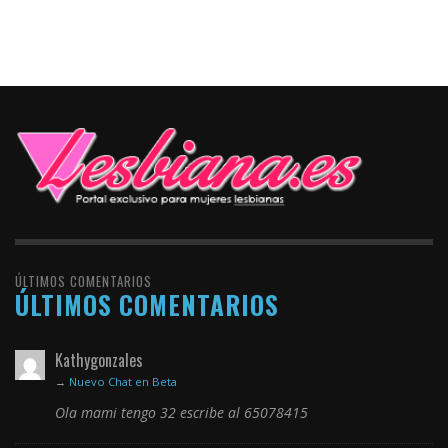
ÚLTIMOS COMENTARIOS
ÚLTIMOS COMENTARIOS
Kathygonzales
→
Nuevo Chat en Beta
Ola mami tengo 32 escribe al 65078415