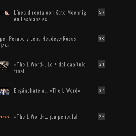
Línea directa con Kate Moennig
50
en Lesbiana.es
iper Perabo y Lena Headey.»Rosas
38
ojas»
«The L Word». Lo + del capítulo
34
final
Engánchate a… «The L Word»
32
«The L Word»… ¡La película!
29