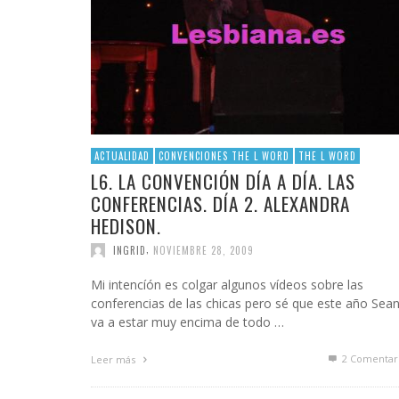
ACTUALIDAD
CONVENCIONES THE L WORD
THE L WORD
L6. LA CONVENCIÓN DÍA A DÍA. LAS
CONFERENCIAS. DÍA 2. ALEXANDRA
HEDISON.
,
INGRID
NOVIEMBRE 28, 2009
Mi intencíón es colgar algunos vídeos sobre las
conferencias de las chicas pero sé que este año Sea
va a estar muy encima de todo …
2
Comentar
Leer más