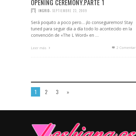
OPENING CEREMONY.PARTE 1
,
INGRID
SEPTIEMBRE 23, 2009
Será poquito a poco pero… ¡lo conseguiremos! Stay
tuned para seguir día a día todo lo acontecido en la
convención de «The L Word» en …
2
Comentar
Leer más
1
2
3
»