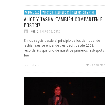
INFIDELS
INFIELES
ACTUALIDAD
FAMOSOS
LESBISPOTS
TELEVISIÓN Y CINE
ALICE Y TASHA ¡TAMBIÉN COMPARTEN EL
POSTRE!
,
INGRID
ENERO 30, 2012
Si nos seguís desde el principio de los tiempos -de
lesbiana.es se entiende-, es decir, desde 2008,
recordaréis que uno de nuestros primeros lesbispots
fue …
0 Comentar
Leer más