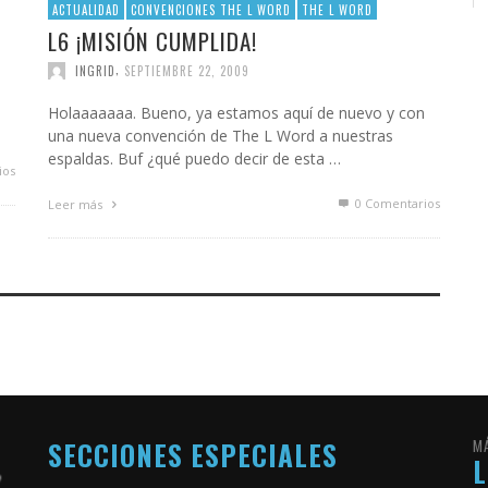
ACTUALIDAD
CONVENCIONES THE L WORD
THE L WORD
L6 ¡MISIÓN CUMPLIDA!
,
INGRID
SEPTIEMBRE 22, 2009
Holaaaaaaa. Bueno, ya estamos aquí de nuevo y con
una nueva convención de The L Word a nuestras
espaldas. Buf ¿qué puedo decir de esta …
ios
0 Comentarios
Leer más
SECCIONES ESPECIALES
M