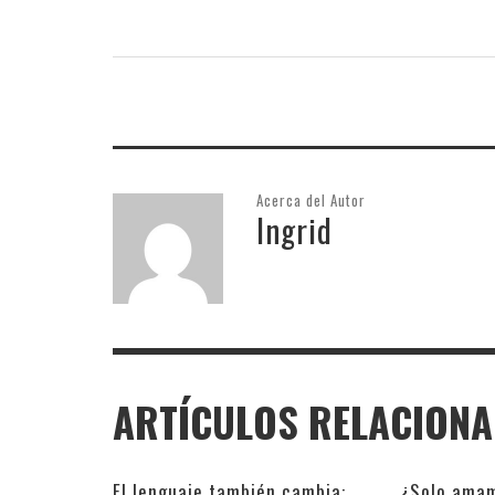
INFIDELS
INFIELES
Acerca del Autor
Ingrid
ARTÍCULOS RELACION
El lenguaje también cambia:
¿Solo amam