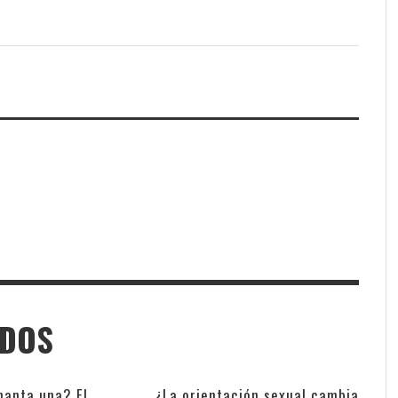
ADOS
anta una? El
¿La orientación sexual cambia