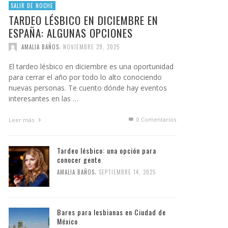
SALIR DE NOCHE
TARDEO LÉSBICO EN DICIEMBRE EN
ESPAÑA: ALGUNAS OPCIONES
,
AMALIA BAÑOS
NOVIEMBRE 29, 2025
El tardeo lésbico en diciembre es una oportunidad
para cerrar el año por todo lo alto conociendo
nuevas personas. Te cuento dónde hay eventos
interesantes en las …
0 Comentarios
Leer más
Tardeo lésbico: una opción para
conocer gente
,
AMALIA BAÑOS
SEPTIEMBRE 14, 2025
Bares para lesbianas en Ciudad de
México