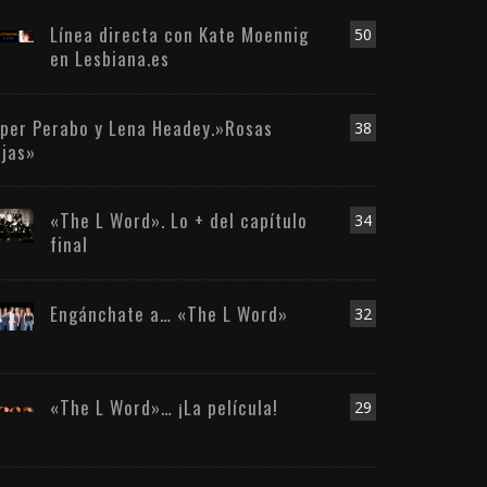
Línea directa con Kate Moennig
50
en Lesbiana.es
iper Perabo y Lena Headey.»Rosas
38
ojas»
«The L Word». Lo + del capítulo
34
final
Engánchate a… «The L Word»
32
«The L Word»… ¡La película!
29