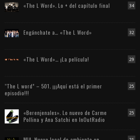
«The L Word». Lo + del capítulo final
34
Engánchate a… «The L Word»
32
«The L Word»… ¡La película!
29
“The L word” – 501. ¡¡¡Aquí está el primer
25
episodio!!!
«Berenjenales». Lo nuevo de Carme
25
Pollina y Ana Satchi en InOutRadio
MIA. Nuevo local de ambiente en
21