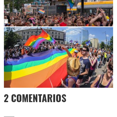
El Pride de Polonia, un ejemplo de valentía
,
AMALIA BAÑOS
JUNIO 13, 2019
2
COMENTARIOS