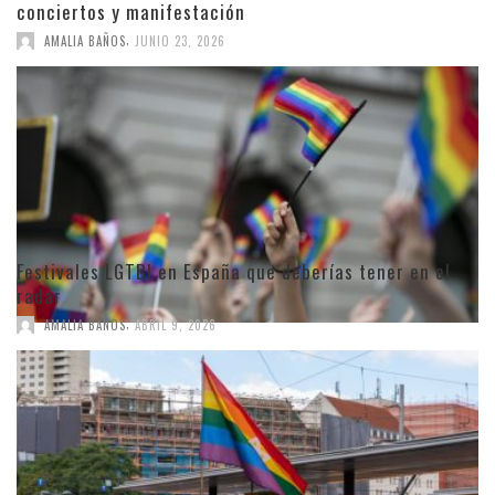
conciertos y manifestación
,
AMALIA BAÑOS
JUNIO 23, 2026
Festivales LGTBI en España que deberías tener en el
radar
,
AMALIA BAÑOS
ABRIL 9, 2026