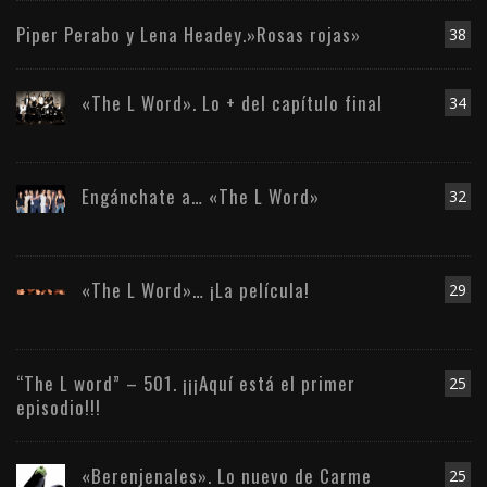
Piper Perabo y Lena Headey.»Rosas rojas»
38
«The L Word». Lo + del capítulo final
34
Engánchate a… «The L Word»
32
«The L Word»… ¡La película!
29
“The L word” – 501. ¡¡¡Aquí está el primer
25
episodio!!!
«Berenjenales». Lo nuevo de Carme
25