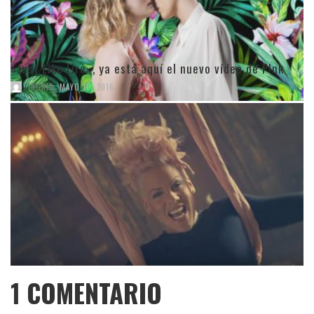
«Just Like Fire», ya está aquí el nuevo vídeo de P!nk
,
INGRID
MAYO 10, 2016
1
COMENTARIO