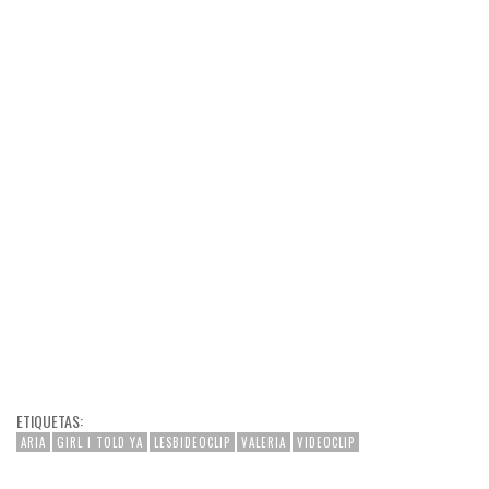
ETIQUETAS:
ARIA
GIRL I TOLD YA
LESBIDEOCLIP
VALERIA
VIDEOCLIP