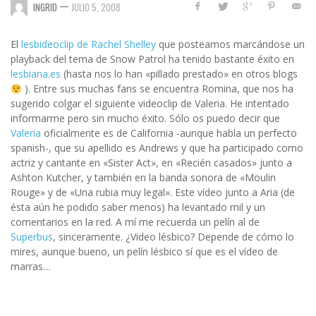
—
INGRID
JULIO 5, 2008
El
lesbideoclip de Rachel Shelley
que posteamos marcándose un
playback del tema de Snow Patrol ha tenido bastante éxito en
lesbiana.es
(hasta nos lo han «pillado prestado» en otros blogs
). Entre sus muchas fans se encuentra Romina, que nos ha
sugerido colgar el siguiente videoclip de Valeria. He intentado
informarme pero sin mucho éxito. Sólo os puedo decir que
Valeria
oficialmente es de California -aunque habla un perfecto
spanish-, que su apellido es Andrews y que ha participado como
actriz y cantante en «Sister Act», en «Recién casados» junto a
Ashton Kutcher, y también en la banda sonora de «Moulin
Rouge» y de «Una rubia muy legal». Este vídeo junto a Aria (de
ésta aún he podido saber menos) ha levantado mil y un
comentarios en la red. A mí me recuerda un pelín al de
Superbus
, sinceramente. ¿Video lésbico? Depende de cómo lo
mires, aunque bueno, un pelín lésbico sí que es el vídeo de
marras…