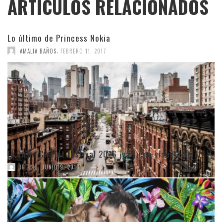
ARTÍCULOS RELACIONADOS
Lo último de Princess Nokia
,
AMALIA BAÑOS
FEBRERO 11, 2017
El Girlie Circuit Festival 2016 ¡ya tiene vídeo oficial!
,
INGRID
JUNIO 9, 2016