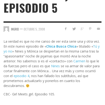
EPISODIO 5
—
INGRID
OCTUBRE 5, 2008
La verdad es que no me canso de ver esta serie una y otra vez.
En este nuevo episodio de «
Chica Busca Chica
» titulado «
Tú y
yo no
» Nines y Mónica se despiertan en la misma cama tras la
“apasionante” noche de pijamas que montó Ana la noche
anterior. No sabemos si es el «contacto» con
Carmen
lo que le
da fuerzas pero el caso es que
Nines
se va armar de valor para
cortar finalmente con Mónica… Una vez más y como ocurrió
con el
episodio 4
, nos han fallado los subtítulos, así que
prometemos actualizarlo y ponerlos en cuanto los
descubramos.
CBC- Girl Meets girl. Episodio 105.