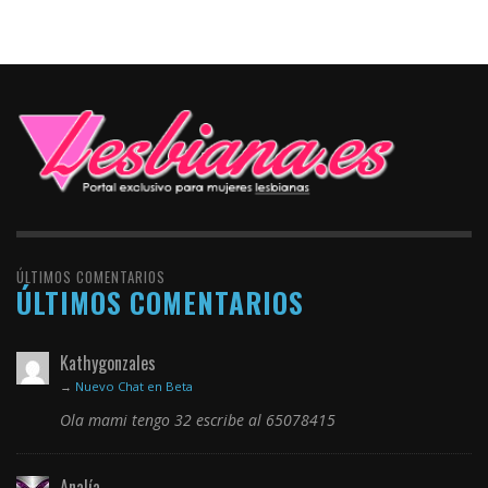
ÚLTIMOS COMENTARIOS
ÚLTIMOS COMENTARIOS
Kathygonzales
→
Nuevo Chat en Beta
Ola mami tengo 32 escribe al 65078415
Analía