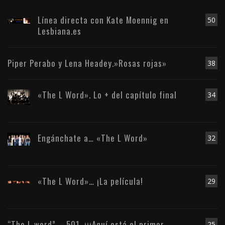
Línea directa con Kate Moennig en
50
Lesbiana.es
Piper Perabo y Lena Headey.»Rosas rojas»
38
«The L Word». Lo + del capítulo final
34
Engánchate a… «The L Word»
32
«The L Word»… ¡La película!
29
“The L word” – 501. ¡¡¡Aquí está el primer
25