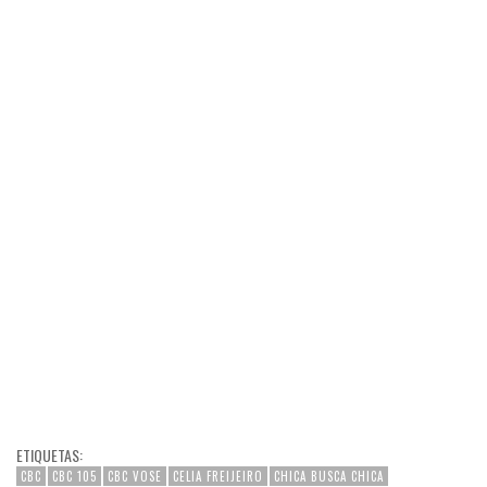
ETIQUETAS:
CBC
CBC 105
CBC VOSE
CELIA FREIJEIRO
CHICA BUSCA CHICA