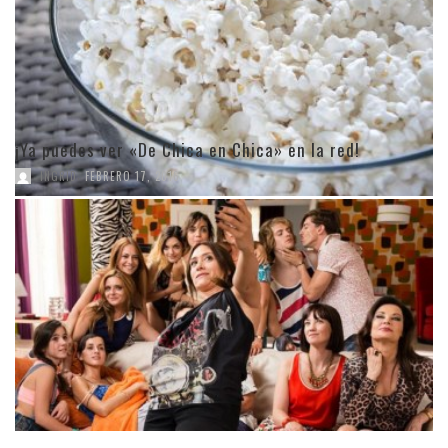
¡Ya puedes ver «De Chica en Chica» en la red!
,
INGRID
FEBRERO 17, 2016