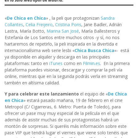
«
De Chica en Chica
» , la peli que protagonizan
Sandra
Collantes
,
Celia Freijeiro
,
Cristina Pons
, Jane Badler, Adrián
Lastra, María Botto,
Marina San José
, María Ballesteros y
Estefanía de Los Santos entre muchos otros -y sí, no nos
hartaremos de repetirlo, la peli inspirada en la divertida e
internacionalísima web serie lesbi «
Chica Busca Chica
«- está
ya disponible en alquiler y descarga en las principales
plataformas: tanto en
iTunes
como en
Filmin.es
. En la primera
plataforma puedes visionar, descargar y comprar la peli vía
online, mientras que en la segunda podrás verla en streaming
también en altísima calidad.
Y para celebrar este lanzamiento
el equipo de «
De Chica
en Chica
» estará pasado mañana, 19 de febrero en el cine
Metropol (C/ Cigarreras, 6. Metro: Puerta de Toledo), para
ofrecer un pase muy muy especial de la película en el que
además de asistir muchas de sus protagonistas habrá un
montón de sorpresas. Si queréis más información sobre este
pase VIP que tendrá lugar el viernes que viene solo tenéis que