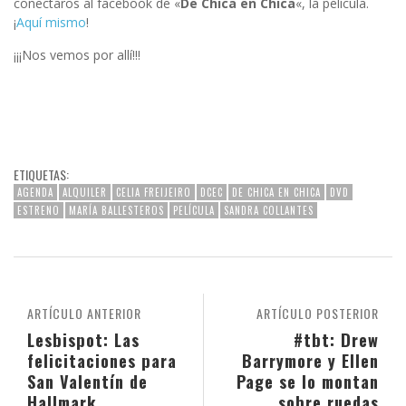
conectaros al facebook de «
De Chica en Chica
«, la película.
¡
Aquí mismo
!
¡¡¡Nos vemos por allí!!!
ETIQUETAS:
AGENDA
ALQUILER
CELIA FREIJEIRO
DCEC
DE CHICA EN CHICA
DVD
ESTRENO
MARÍA BALLESTEROS
PELÍCULA
SANDRA COLLANTES
ARTÍCULO ANTERIOR
ARTÍCULO POSTERIOR
Lesbispot: Las
#tbt: Drew
felicitaciones para
Barrymore y Ellen
San Valentín de
Page se lo montan
Hallmark
sobre ruedas