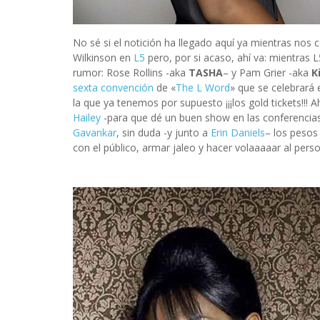
No sé si el notición ha llegado aquí ya mientras no
Wilkinson en
L5
pero, por si acaso, ahí va: mientras
rumor: Rose Rollins -aka
TASHA
– y Pam Grier -aka
K
sexta convención
de «
The L Word
» que se celebrará 
la que ya tenemos por supuesto ¡¡¡los gold tickets!!! 
Hailey
-para que dé un buen show en las conferencias
Gavankar
, sin duda -y junto a
Erin Daniels
– los pesos
con el público, armar jaleo y hacer volaaaaar al perso