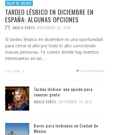
SALIR DE NOCHE
TARDEO LÉSBICO EN DICIEMBRE EN
ESPAÑA: ALGUNAS OPCIONES
,
AMALIA BAÑOS
NOVIEMBRE 29, 2025
El tardeo lésbico en diciembre es una oportunidad
para cerrar el año por todo lo alto conociendo
nuevas personas. Te cuento dónde hay eventos
interesantes en las …
0 Comentarios
Leer más
Tardeo lésbico: una opción para
conocer gente
,
AMALIA BAÑOS
SEPTIEMBRE 14, 2025
Bares para lesbianas en Ciudad de
México