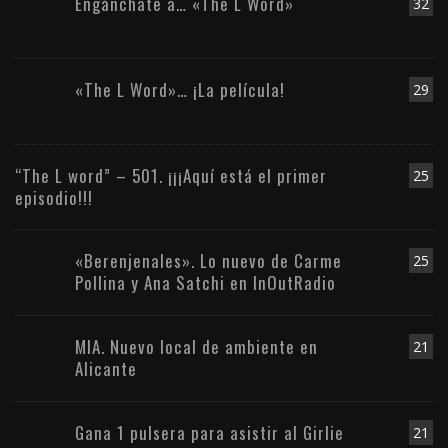
Engánchate a… «The L Word»
32
«The L Word»… ¡La película!
29
“The L word” – 501. ¡¡¡Aquí está el primer
25
episodio!!!
«Berenjenales». Lo nuevo de Carme
25
Pollina y Ana Satchi en InOutRadio
MIA. Nuevo local de ambiente en
21
Alicante
Gana 1 pulsera para asistir al Girlie
21