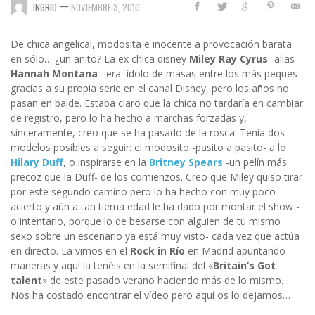
—
INGRID
NOVIEMBRE 3, 2010
De chica angelical, modosita e inocente a provocación barata
en sólo… ¿un añito? La ex chica disney
Miley Ray Cyrus
-alias
Hannah Montana
– era ídolo de masas entre los más peques
gracias a su propia serie en el canal Disney, pero los años no
pasan en balde. Estaba claro que la chica no tardaría en cambiar
de registro, pero lo ha hecho a marchas forzadas y,
sinceramente, creo que se ha pasado de la rosca. Tenía dos
modelos posibles a seguir: el modosito -pasito a pasito- a lo
Hilary Duff
, o inspirarse en la
Britney Spears
-un pelín más
precoz que la Duff- de los comienzos. Creo que Miley quiso tirar
por este segundo camino pero lo ha hecho con muy poco
acierto y aún a tan tierna edad le ha dado por montar el show -
o intentarlo, porque lo de besarse con alguien de tu mismo
sexo sobre un escenario ya está muy visto- cada vez que actúa
en directo. La vimos en el
Rock in Río
en Madrid apuntando
maneras y aquí la tenéis en la semifinal del «
Britain’s Got
talent
» de este pasado verano haciendo más de lo mismo…
Nos ha costado encontrar el vídeo pero aquí os lo dejamos…