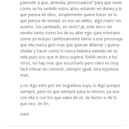
parecido a que, atrevida, provocadora? ‘para que veais
como se ha sentido estos años estando en disney y lo
que piensa de ellos, simplemente quiere hacer oir lo
que piensa de verdad, es eso un delito, algo malo? sin
acierto…ha cambiado, en serio? JA, este disco sin
vender tanto como los de su alter ego «jani montani»
como yo incluso cariñosamente llamo a ese personaje
que ella nunca (por mas que quieran difamar ) querra
olvidar y hacer como si nunca hubiera existido en su
vida pues eso que el disco supera 10000 veces a los
otros, no hay mas que escucharlo pero claro es muy
facil criticar sin conocer, siempre igual, otra injusticia
mas..
y no digo esto por ser seguidora suya, lo digo porque
siempre, pero es que siempre pasa lo mismo, ya sea
con ella o con los que salen de ot, de factor x, de lo
que sea…en fin.
ciao!