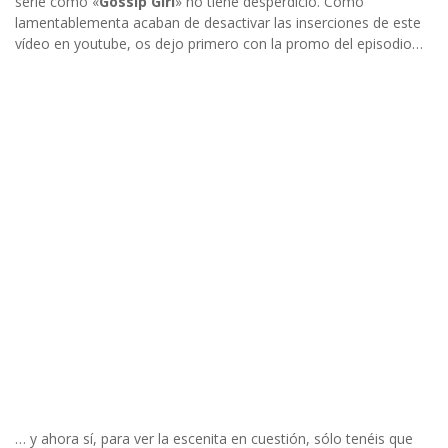
serie como «
Gossip Girl
» no tiene desperdicio. Como
lamentablementa acaban de desactivar las inserciones de este
vídeo en youtube, os dejo primero con la promo del episodio…
… y ahora sí, para ver la escenita en cuestión, sólo tenéis que