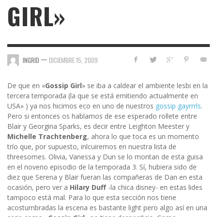
GIRL»
—
INGRID
DICIEMBRE 15, 2009
De que en «
Gossip Girl
» se iba a caldear el ambiente lesbi en la
tercera temporada (la que se está emitiendo actualmente en
USA» ) ya nos hicimos eco en uno de nuestros
gossip gayrrrls
.
Pero si entonces os hablamos de ese esperado rollete entre
Blair y Georgina Sparks, es decir entre Leighton Meester y
Michelle Trachtenberg
, ahora lo que toca es un momento
trío que, por supuesto, inlcuiremos en nuestra lista de
threesomes. Olivia, Vanessa y Dun se lo montan de esta guisa
en el noveno episodio de la temporada 3. Sí, hubiera sido de
diez que Serena y Blair fueran las compañeras de Dan en esta
ocasión, pero ver a
Hilary Duff
-la chica disney- en estas lides
tampoco está mal. Para lo que esta sección nos tiene
acostumbradas la escena es bastante light pero algo así en una