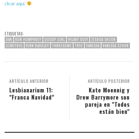
clicar aquí
.
ETIQUETAS:
DAN
DUN HUMPHREY
GOSSIP GIRL
HILARY DUFF
JESSICA SHZOR
LESBITRIO
PENN BADGLEY
THREESOME
TRÍO
VANESSA
VANESSA SZHOR
ARTÍCULO ANTERIOR
ARTÍCULO POSTERIOR
Lesbianarium 11:
Kate Moennig y
"Franca Navidad"
Drew Barrymore son
pareja en "Todos
están bien"