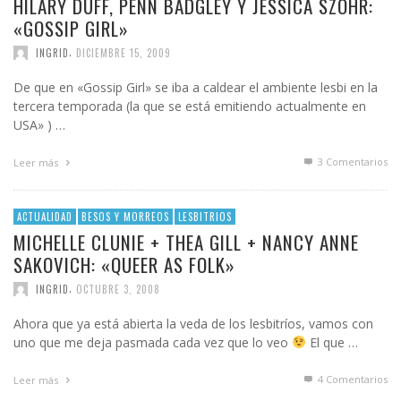
HILARY DUFF, PENN BADGLEY Y JESSICA SZOHR:
«GOSSIP GIRL»
,
INGRID
DICIEMBRE 15, 2009
De que en «Gossip Girl» se iba a caldear el ambiente lesbi en la
tercera temporada (la que se está emitiendo actualmente en
USA» ) …
3
Comentarios
Leer más
ACTUALIDAD
BESOS Y MORREOS
LESBITRIOS
MICHELLE CLUNIE + THEA GILL + NANCY ANNE
SAKOVICH: «QUEER AS FOLK»
,
INGRID
OCTUBRE 3, 2008
Ahora que ya está abierta la veda de los lesbitríos, vamos con
uno que me deja pasmada cada vez que lo veo
El que …
4
Comentarios
Leer más