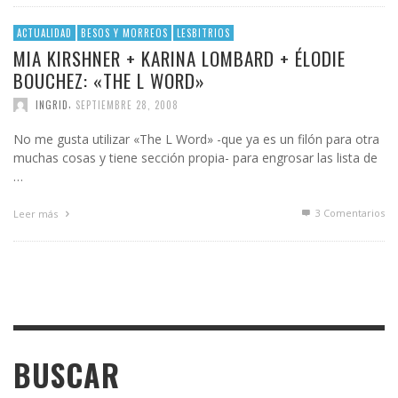
ACTUALIDAD
BESOS Y MORREOS
LESBITRIOS
MIA KIRSHNER + KARINA LOMBARD + ÉLODIE
BOUCHEZ: «THE L WORD»
,
INGRID
SEPTIEMBRE 28, 2008
No me gusta utilizar «The L Word» -que ya es un filón para otra
muchas cosas y tiene sección propia- para engrosar las lista de
…
3
Comentarios
Leer más
BUSCAR