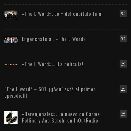
«The L Word». Lo + del capítulo final
34
Engánchate a… «The L Word»
32
«The L Word»… ¡La película!
29
“The L word” – 501. ¡¡¡Aquí está el primer
25
episodio!!!
«Berenjenales». Lo nuevo de Carme
25
Pollina y Ana Satchi en InOutRadio