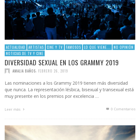
ACTUALIDAD
ARTISTAS
CINE Y TV
FAMOSOS
LO QUE VIENE...
NO OPINIÓN
NOTICIAS DE TV Y CINE
DIVERSIDAD SEXUAL EN LOS GRAMMY 2019
,
AMALIA BAÑOS
FEBRERO 26, 2019
Las nominaciones a los Grammy 2019 tienen más diversidad
que nunca. La representación lésbica, bisexual y transexual está
muy presente en los premios por excelencia …
0 Comentarios
Leer más