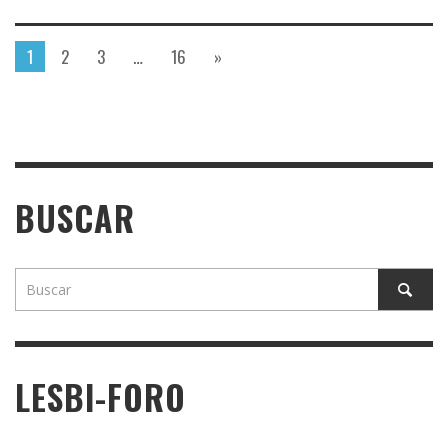
1
2
3
…
16
»
BUSCAR
LESBI-FORO