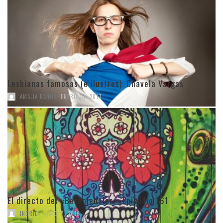
Lesbianas famosas (e ilustres): Chavela Vargas
,
AMALIA BAÑOS
ENERO 10, 2017
El directo del «Berenjenales». Episodio 161
,
INGRID
JUNIO 7, 2016