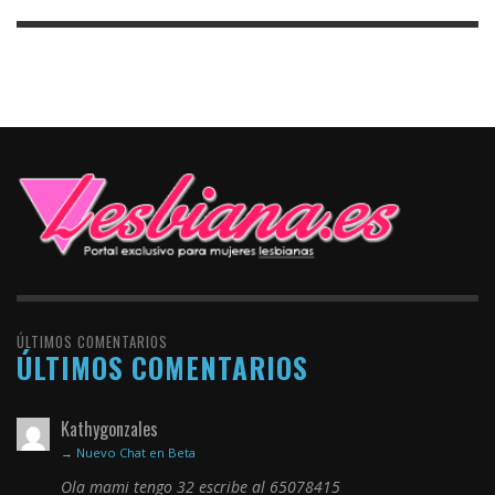
ÚLTIMOS COMENTARIOS
ÚLTIMOS COMENTARIOS
Kathygonzales
→
Nuevo Chat en Beta
Ola mami tengo 32 escribe al 65078415