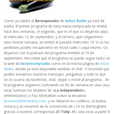
Como ya sabéis el
Berenjenales
de
InOut Radio
ya está de
vuelta. El primer programa de esta nueva temporada se emitió
hace dos semanas, el segundo, que es el que os dejamos aquí,
el miércoles 12 de septiembre, y el tercero, que colgaremos
esta misma semana, se emitió el pasado miércoles 19. Si os los
perdisteis podéis recuperarlos en InOut radio o aquí mismo. Os
dejamos con el podcast del programa emitido el 19 de
septiembre. Recordad que el programa se puede seguir tanto en
la web de
listentomyradio
como en la misma página de
InOut
Radio
, donde ya está disponible también el chat. Y recordad que
podéis enviarnos vuestros mensajes, preguntas y todo lo que
se os ocurra vía facebook, chat, skype o móvil al programa… En
el programa seguimos sorteando un fin de semana en una casa
rural, tuvimos los titulares de «
La Independent
«,
entrevistamos a Paz Montalbán sobre la iniciativa
lyceumclubfemenino.com
, y no faltaron los cotilleos, la buena
música y un resumen de la convención de L10 en Birmingham,
gracias a nuestra corresponsal allí
Tulip
. Ah, una cosa: a partir d