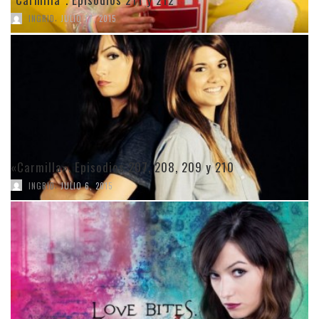
,
INGRID
JULIO 17, 2015
«Carmilla». Episodios 207, 208, 209 y 210
,
INGRID
JULIO 6, 2015