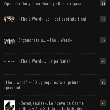
Piper Perabo y Lena Headey.»Rosas rojas»
38
«The L Word». Lo + del capítulo final
34
Engánchate a… «The L Word»
32
«The L Word»… ¡La película!
29
“The L word” – 501. ¡¡¡Aquí está el primer
25
episodio!!!
«Berenjenales». Lo nuevo de Carme
25
Pollina y Ana Satchi en InOutRadio