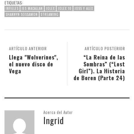
ETIQUETAS:
INFIELES
JES MACALLAN
JOLEX
JOLEX 10
JOSS Y ALEX
SHANNYN SOSSAMON
STREAMING
ARTÍCULO ANTERIOR
ARTÍCULO POSTERIOR
Llega "Wolverines",
“La Reina de las
el nuevo disco de
Sombras” (“Lost
Vega
Girl”). La Historia
de Boren (Parte 24)
Acerca del Autor
Ingrid