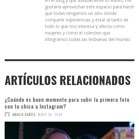
en el blog y que asiduamente lo visites, me
gustaría aprovechar este espacio para hacer
que todas tengamos un sitio donde
compartir experiencias y estar al tanto de
todo lo que nos interesa y afecta como
mujeres y como el colectivo que
integramos todas las lesbianas del mundo.
ARTÍCULOS RELACIONADOS
¿Cuándo es buen momento para subir la primera foto
con tu chica a Instagram?
,
AMALIA BAÑOS
MAYO 26, 2026