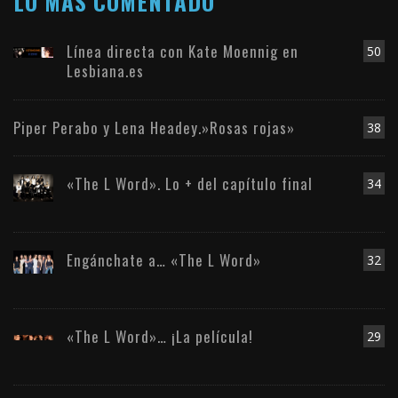
LO MÁS COMENTADO
Línea directa con Kate Moennig en
50
Lesbiana.es
Piper Perabo y Lena Headey.»Rosas rojas»
38
«The L Word». Lo + del capítulo final
34
Engánchate a… «The L Word»
32
«The L Word»… ¡La película!
29