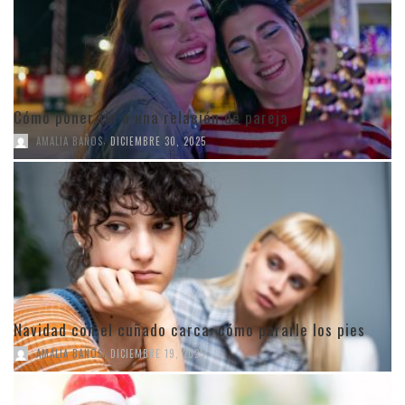
Cómo poner fin a una relación de pareja
,
AMALIA BAÑOS
DICIEMBRE 30, 2025
Navidad con el cuñado carca: cómo pararle los pies
,
AMALIA BAÑOS
DICIEMBRE 19, 2025