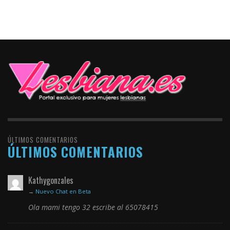
ÚLTIMOS COMENTARIOS
ÚLTIMOS COMENTARIOS
Kathygonzales
→
Nuevo Chat en Beta
Ola mami tengo 32 escribe al 65078415