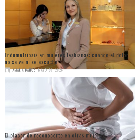
Endometriosis en mujeres lesbianas: cuando el dolor
no se ve ni se escucha
,
AMALIA BAÑOS
MAYO 30, 2026
El placer de reconocerte en otras mujeres