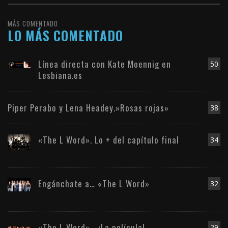
MÁS COMENTADO
LO MÁS COMENTADO
Línea directa con Kate Moennig en
50
Lesbiana.es
Piper Perabo y Lena Headey.»Rosas rojas»
38
«The L Word». Lo + del capítulo final
34
Engánchate a… «The L Word»
32
«The L Word»… ¡La película!
29