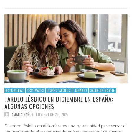
ACTUALIDAD
FESTIVALES
LESPECTÁCULOS
LUGARES
SALIR DE NOCHE
TARDEO LÉSBICO EN DICIEMBRE EN ESPAÑA:
ALGUNAS OPCIONES
,
AMALIA BAÑOS
NOVIEMBRE 29, 2025
El tardeo lésbico en diciembre es una oportunidad para cerrar el
año por todo lo alto conociendo nuevas personas. Te cuento