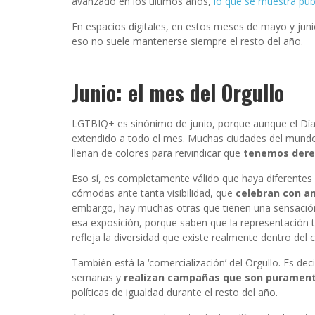
avanzado en los últimos años,
lo que se muestra pú
En espacios digitales, en estos meses de mayo y juni
eso no suele mantenerse siempre el resto del año.
Junio: el mes del Orgullo
LGTBIQ+ es sinónimo de junio, porque aunque el Día d
extendido a todo el mes. Muchas ciudades del mundo
llenan de colores para reivindicar que
tenemos derec
Eso sí, es completamente válido que haya diferente
cómodas ante tanta visibilidad, que
celebran con a
embargo, hay muchas otras que tienen una sensación
esa exposición, porque saben que la representación 
refleja la diversidad que existe realmente dentro del c
También está la ‘comercialización’ del Orgullo. Es de
semanas y
realizan campañas que son purament
políticas de igualdad durante el resto del año.