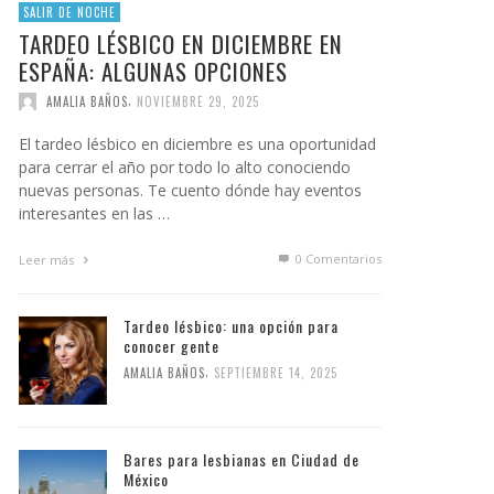
SALIR DE NOCHE
TARDEO LÉSBICO EN DICIEMBRE EN
ESPAÑA: ALGUNAS OPCIONES
,
AMALIA BAÑOS
NOVIEMBRE 29, 2025
El tardeo lésbico en diciembre es una oportunidad
para cerrar el año por todo lo alto conociendo
nuevas personas. Te cuento dónde hay eventos
interesantes en las …
0 Comentarios
Leer más
Tardeo lésbico: una opción para
conocer gente
,
AMALIA BAÑOS
SEPTIEMBRE 14, 2025
Bares para lesbianas en Ciudad de
México