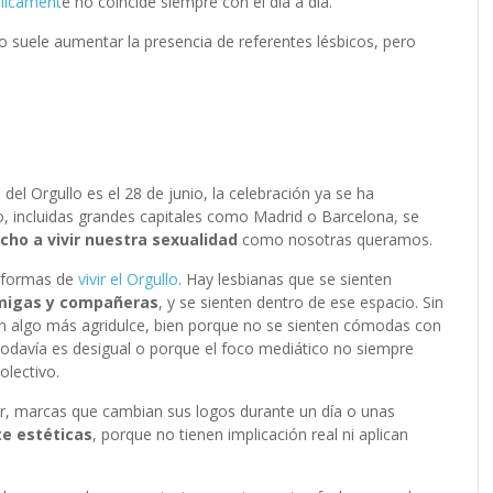
blicament
e no coincide siempre con el día a día.
o suele aumentar la presencia de referentes lésbicos, pero
el Orgullo es el 28 de junio, la celebración ya se ha
, incluidas grandes capitales como Madrid o Barcelona, se
ho a vivir nuestra sexualidad
como nosotras queramos.
s formas de
vivir el Orgullo
. Hay lesbianas que se sienten
migas y compañeras
, y se sienten dentro de ese espacio. Sin
 algo más agridulce, bien porque no se sienten cómodas con
todavía es desigual o porque el foco mediático no siempre
olectivo.
cir, marcas que cambian sus logos durante un día o unas
e estéticas
, porque no tienen implicación real ni aplican