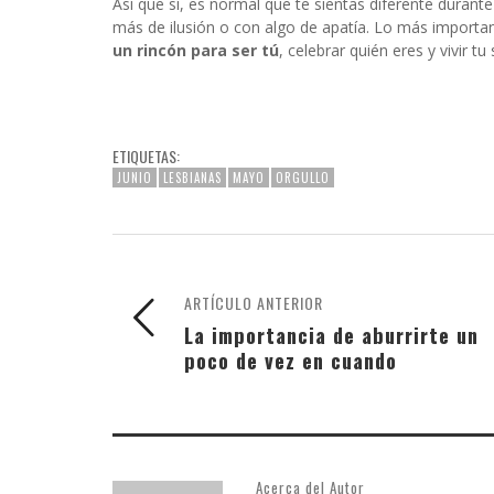
Así que sí, es normal que te sientas diferente durant
más de ilusión o con algo de apatía. Lo más import
un rincón para ser tú
, celebrar quién eres y vivir t
ETIQUETAS:
JUNIO
LESBIANAS
MAYO
ORGULLO
ARTÍCULO ANTERIOR
La importancia de aburrirte un
poco de vez en cuando
Acerca del Autor