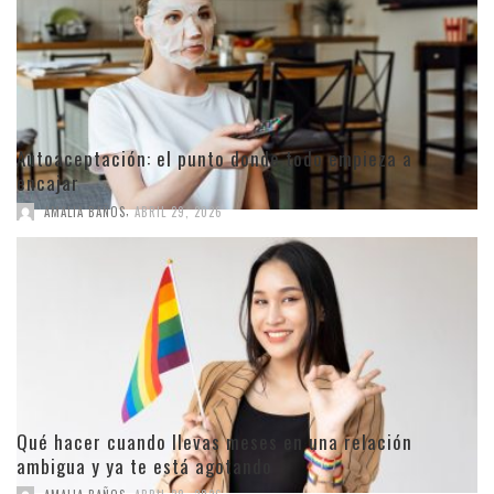
Autoaceptación: el punto donde todo empieza a
encajar
,
AMALIA BAÑOS
ABRIL 29, 2026
Qué hacer cuando llevas meses en una relación
ambigua y ya te está agotando
,