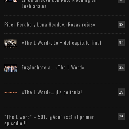
Lesbiana.es
Piper Perabo y Lena Headey.»Rosas rojas»
38
«The L Word». Lo + del capítulo final
34
Engánchate a… «The L Word»
32
«The L Word»… ¡La película!
29
“The L word” – 501. ¡¡¡Aquí está el primer
25
episodio!!!