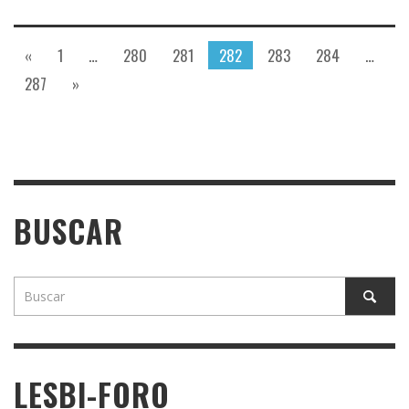
«
1
…
280
281
282
283
284
…
287
»
BUSCAR
LESBI-FORO