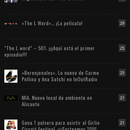
«The L Word»… ¡La película!
29
“The L word” – 501. ¡¡¡Aquí está el primer
25
episodio!!!
«Berenjenales». Lo nuevo de Carme
25
Pollina y Ana Satchi en InOutRadio
MIA. Nuevo local de ambiente en
21
Alicante
Gana 1 pulsera para asistir al Girlie
21
Circuit Festival. ¡¡¡Sorteamos 10!!!