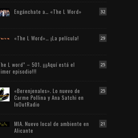
Engánchate a… «The L Word»
32
«The L Word»… ¡La película!
29
The L word” – 501. ¡¡¡Aquí está el
25
rimer episodio!!!
«Berenjenales». Lo nuevo de
25
Carme Pollina y Ana Satchi en
InOutRadio
MIA. Nuevo local de ambiente en
21
Alicante