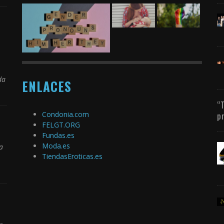
da
ENLACES
“
Condonia.com
p
FELGT.ORG
Fundas.es
Moda.es
a
TiendasEroticas.es