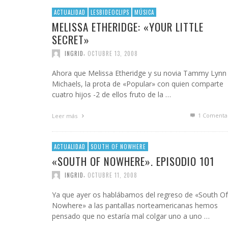
INFIDELS
ACTUALIDAD
LESBIDEOCLIPS
MÚSICA
INFIELES
MELISSA ETHERIDGE: «YOUR LITTLE
SECRET»
,
INGRID
OCTUBRE 13, 2008
Ahora que Melissa Etheridge y su novia Tammy Lynn
Michaels, la prota de «Popular» con quien comparte
cuatro hijos -2 de ellos fruto de la …
1
Comenta
Leer más
ACTUALIDAD
SOUTH OF NOWHERE
«SOUTH OF NOWHERE». EPISODIO 101
,
INGRID
OCTUBRE 11, 2008
Ya que ayer os hablábamos del regreso de «South Of
Nowhere» a las pantallas norteamericanas hemos
pensado que no estaría mal colgar uno a uno …