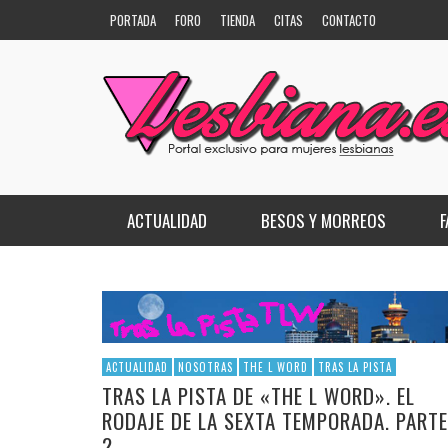
PORTADA
FORO
TIENDA
CITAS
CONTACTO
ACTUALIDAD
BESOS Y MORREOS
DEPORTES
CONOCE A…
2+2=5
ESCÚCHALEZ
COTILLEO
3 WAY
FESTIVALES
ELLAS DICEN…
AMORES TELESBISIVOS
ACTUALIDAD
NOSOTRAS
THE L WORD
TRAS LA PISTA
TRAS LA PISTA DE «THE L WORD». EL
GIRLIE CIRCUIT
KATE MOENNIG AL DESNUDO
ANYONE BUT ME
RODAJE DE LA SEXTA TEMPORADA. PARTE
EL LE
POLÍT
PELÍC
LA LESBIFOTO
LAS MIL CARAS DE…
APPLES
2