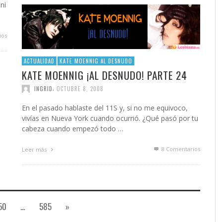
ni
ios
ACTUALIDAD
KATE MOENNIG AL DESNUDO
KATE MOENNIG ¡AL DESNUDO! PARTE 24
,
INGRID
OCTUBRE 8, 2008
En el pasado hablaste del 11S y, si no me equivoco,
vivías en Nueva York cuando ocurrió. ¿Qué pasó por tu
cabeza cuando empezó todo …
8
Comentarios
Leer más
50
…
585
»