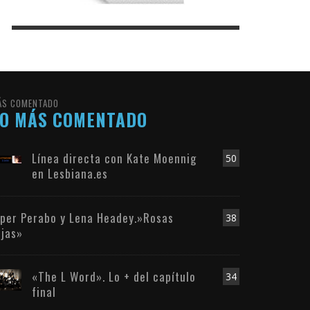
ÁS COMENTADO
LO MÁS COMENTADO
Línea directa con Kate Moennig
50
en Lesbiana.es
iper Perabo y Lena Headey.»Rosas
38
ojas»
«The L Word». Lo + del capítulo
34
final