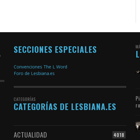
SECCIONES ESPECIALES
M
Convenciones The L Word
Foro de Lesbiana.es
P
CATEGORÍAS
CATEGORÍAS DE LESBIANA.ES
r
ACTUALIDAD
4018