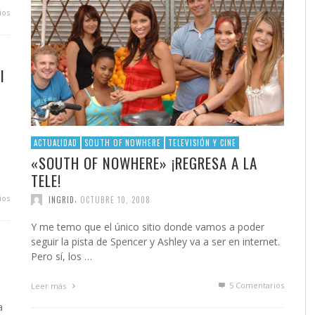
ios
I
ACTUALIDAD
SOUTH OF NOWHERE
TELEVISIÓN Y CINE
«SOUTH OF NOWHERE» ¡REGRESA A LA
TELE!
,
ios
INGRID
OCTUBRE 10, 2008
Y me temo que el único sitio donde vamos a poder
seguir la pista de Spencer y Ashley va a ser en internet.
Pero sí, los …
5
Comentarios
Leer más
a