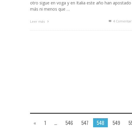
otro sigue en voga y en Italia este año han apostado 
más ni menos que …
4
Comentar
Leer más
«
1
…
546
547
548
549
5