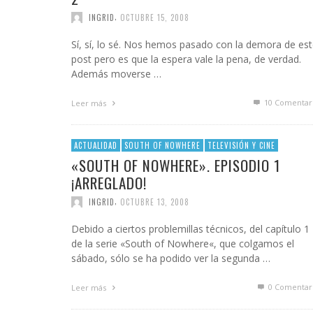
PALAB
¿POR 
OFICI
CASI 
DAR E
VAYA 
,
INGRID
OCTUBRE 15, 2008
GOSSIP GAYRRRLS
BH 90210
SUPERHEROÍNAS QUEER EN EL UNIVERSO
TERMINOLOGÍA LÉSBICA QUE DEBES CONOCE
EL ARTE DE COMPARTIR PLAYLIST CUANDO TE
LOS MEJORES LIBROS LGTBIQ+ PARA LEER EN
MARVEL
GUSTA ALGUIEN
LA PLAYA
AMA
AMA
AMA
,
AMALIA BAÑOS
SEPTIEMBRE 7, 2025
Sí, sí, lo sé. Nos hemos pasado con la demora de es
BUSCANDO A SIMONE
,
,
,
AMALIA BAÑOS
AMALIA BAÑOS
AMALIA BAÑOS
OCTUBRE 24, 2018
MAYO 25, 2026
JULIO 22, 2026
post pero es que la espera vale la pena, de verdad.
Además moverse …
CHICA BUSCA CHICA
10
Comentar
Leer más
CORTOS
DE CHICA EN CHICA
ACTUALIDAD
SOUTH OF NOWHERE
TELEVISIÓN Y CINE
«SOUTH OF NOWHERE». EPISODIO 1
ENGÁNCHATE A…
¡ARREGLADO!
ENSERIADA!
,
INGRID
OCTUBRE 13, 2008
EVDG
Debido a ciertos problemillas técnicos, del capítulo 1
de la serie «South of Nowhere«, que colgamos el
FAR OUT
sábado, sólo se ha podido ver la segunda …
GIMME SUGAR
0 Comentar
Leer más