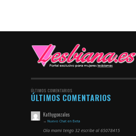
ÚLTIMOS COMENTARIOS
ÚLTIMOS COMENTARIOS
Kathygonzales
→
Nuevo Chat en Beta
Ola mami tengo 32 escribe al 65078415