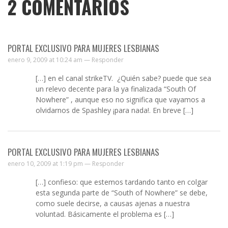
2
COMENTARIOS
PORTAL EXCLUSIVO PARA MUJERES LESBIANAS
enero 9, 2009 at 10:24 am —
Responder
[…] en el canal strikeTV. ¿Quién sabe? puede que sea
un relevo decente para la ya finalizada “South Of
Nowhere” , aunque eso no significa que vayamos a
olvidarnos de Spashley ¡para nada!. En breve […]
PORTAL EXCLUSIVO PARA MUJERES LESBIANAS
enero 10, 2009 at 1:19 pm —
Responder
[…] confieso: que estemos tardando tanto en colgar
esta segunda parte de “South of Nowhere” se debe,
como suele decirse, a causas ajenas a nuestra
voluntad. Básicamente el problema es […]