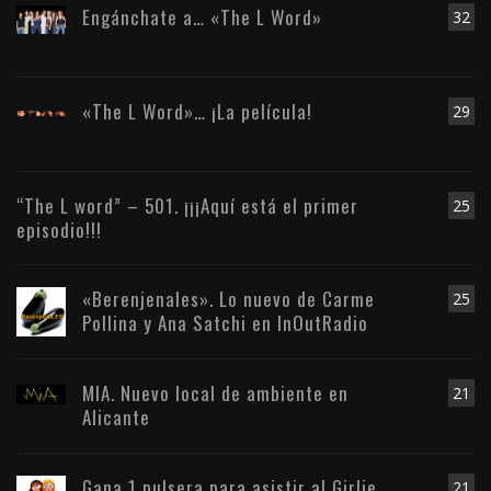
Engánchate a… «The L Word»
32
«The L Word»… ¡La película!
29
“The L word” – 501. ¡¡¡Aquí está el primer
25
episodio!!!
«Berenjenales». Lo nuevo de Carme
25
Pollina y Ana Satchi en InOutRadio
MIA. Nuevo local de ambiente en
21
Alicante
Gana 1 pulsera para asistir al Girlie
21