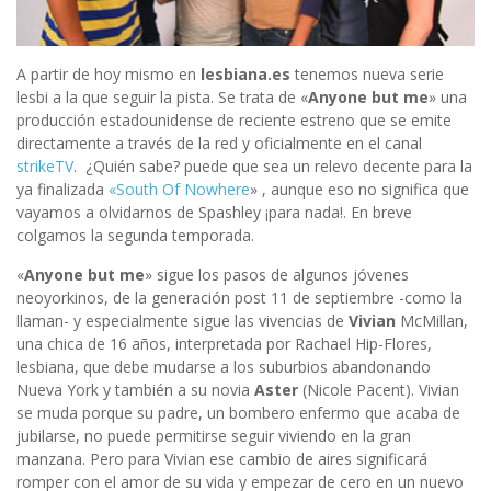
A partir de hoy mismo en
lesbiana.es
tenemos nueva serie
lesbi a la que seguir la pista. Se trata de «
Anyone but me
» una
producción estadounidense de reciente estreno que se emite
directamente a través de la red y oficialmente en el canal
strikeTV
. ¿Quién sabe? puede que sea un relevo decente para la
ya finalizada
«South Of Nowhere
» , aunque eso no significa que
vayamos a olvidarnos de Spashley ¡para nada!. En breve
colgamos la segunda temporada.
«
Anyone but me
» sigue los pasos de algunos jóvenes
neoyorkinos, de la generación post 11 de septiembre -como la
llaman- y especialmente sigue las vivencias de
Vivian
McMillan,
una chica de 16 años, interpretada por Rachael Hip-Flores,
lesbiana, que debe mudarse a los suburbios abandonando
Nueva York y también a su novia
Aster
(Nicole Pacent). Vivian
se muda porque su padre, un bombero enfermo que acaba de
jubilarse, no puede permitirse seguir viviendo en la gran
manzana. Pero para Vivian ese cambio de aires significará
romper con el amor de su vida y empezar de cero en un nuevo