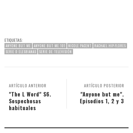
ETIQUETAS:
ANYONE BUT ME
ANYONE BUT ME 101
NICOLE PACENT
RACHAEL HIP-FLORES
SERIE D ELESBIANAS
SERIE DE TELEVISIÓN
ARTÍCULO ANTERIOR
ARTÍCULO POSTERIOR
"The L Word" S6.
"Anyone but me".
Sospechosas
Episodios 1, 2 y 3
habituales