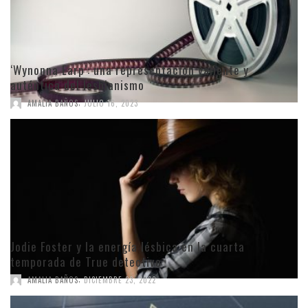
‘Wynonna Earp’: una representación valiente y
auténtica del lesbianismo
,
AMALIA BAÑOS
JULIO 16, 2023
Jodie Foster y la energía lésbica en la cuarta
temporada de True detective
,
AMALIA BAÑOS
DICIEMBRE 23, 2022