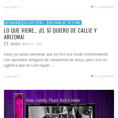
1
Comentario
Leer más
ACTUALIDAD
LO QUE VIENE...
NOTICIAS DE TV Y CINE
LO QUE VIENE… ¡EL SÍ QUIERO DE CALLIE Y
ARIZONA!
,
INGRID
MAYO 17, 2011
Hace ya varias semanas que en Fox nos están entreteniendo
con episodios antiguos de «Anatomía de Grey«, pero eso no
significa que en USA hayan …
1
Comentario
Leer más