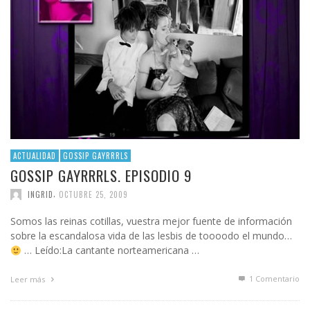
ACTUALIDAD
GOSSIP GAYRRRLS
GOSSIP GAYRRRLS. EPISODIO 9
,
INGRID
OCTUBRE 25, 2009
Somos las reinas cotillas, vuestra mejor fuente de información
sobre la escandalosa vida de las lesbis de toooodo el mundo…
… Leído:La cantante norteamericana …
1
Comentario
Leer más