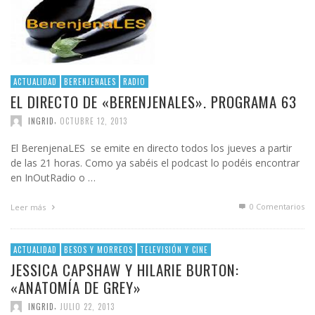
ACTUALIDAD
BERENJENALES
RADIO
EL DIRECTO DE «BERENJENALES». PROGRAMA 63
,
INGRID
OCTUBRE 12, 2013
El BerenjenaLES se emite en directo todos los jueves a partir
de las 21 horas. Como ya sabéis el podcast lo podéis encontrar
en InOutRadio o …
0 Comentarios
Leer más
ACTUALIDAD
BESOS Y MORREOS
TELEVISIÓN Y CINE
JESSICA CAPSHAW Y HILARIE BURTON:
«ANATOMÍA DE GREY»
,
INGRID
JULIO 22, 2013