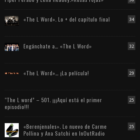
«The L Word». Lo + del capítulo final
34
Engánchate a… «The L Word»
32
«The L Word»… ¡La película!
29
“The L word” – 501. ¡¡¡Aquí está el primer
25
episodio!!!
«Berenjenales». Lo nuevo de Carme
25
Pollina y Ana Satchi en InOutRadio