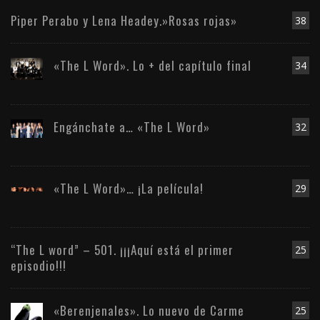
Piper Perabo y Lena Headey.»Rosas rojas»
38
«The L Word». Lo + del capítulo final
34
Engánchate a… «The L Word»
32
«The L Word»… ¡La película!
29
“The L word” – 501. ¡¡¡Aquí está el primer
25
episodio!!!
«Berenjenales». Lo nuevo de Carme
25