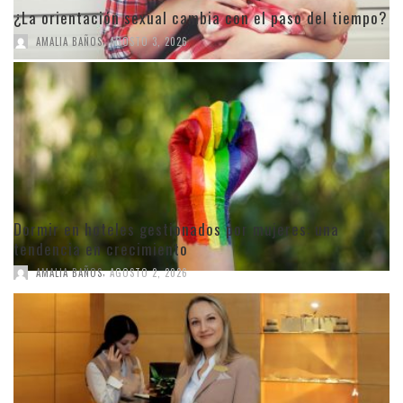
¿La orientación sexual cambia con el paso del tiempo?
,
AMALIA BAÑOS
AGOSTO 3, 2026
Dormir en hoteles gestionados por mujeres: una
tendencia en crecimiento
,
AMALIA BAÑOS
AGOSTO 2, 2026