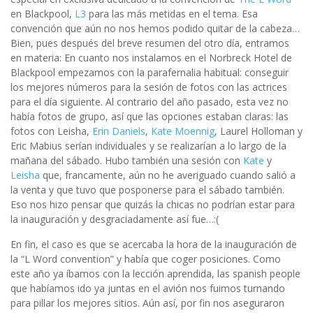
en Blackpool,
L3
para las más metidas en el tema. Esa
convención que aún no nos hemos podido quitar de la cabeza…
Bien, pues después del breve resumen del otro día, entramos
en materia: En cuanto nos instalamos en el Norbreck Hotel de
Blackpool empezamos con la parafernalia habitual: conseguir
los mejores números para la sesión de fotos con las actrices
para el día siguiente. Al contrario del año pasado, esta vez no
había fotos de grupo, así que las opciones estaban claras: las
fotos con Leisha,
Erin Daniels
,
Kate Moennig
, Laurel Holloman y
Eric Mabius serían individuales y se realizarían a lo largo de la
mañana del sábado. Hubo también una sesión con
Kate
y
Leisha
que, francamente, aún no he averiguado cuando salió a
la venta y que tuvo que posponerse para el sábado también.
Eso nos hizo pensar que quizás la chicas no podrían estar para
la inauguración y desgraciadamente así fue…:(
En fin, el caso es que se acercaba la hora de la inauguración de
la “L Word convention” y había que coger posiciones. Como
este año ya íbamos con la lección aprendida, las spanish people
que habíamos ido ya juntas en el avión nos fuimos turnando
para pillar los mejores sitios. Aún así, por fin nos aseguraron