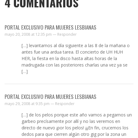
4
COMENTARIOS
PORTAL EXCLUSIVO PARA MUJERES LESBIANAS
mayo 20, 2008 at 12:35 pm —
Responder
[…] levantarnos al día siguiente a las 8 de la mañana o
antes fue una ardua tarea. El concierto de UH HUH
HER, la fiesta en la disco hasta altas horas de la
madrugada con las posteriores charlas una vez ya se
[…]
PORTAL EXCLUSIVO PARA MUJERES LESBIANAS
mayo 29, 2008 at 9:35 pm —
Responder
[…] de los pelos porque este año vamos a pegarnos un
garbeo precísamente por allí y no las veremos en
directo de nuevo ¡por los pelos! ¡¡¡En fin, crucemos los
dedos para que cierren algún otro gig por la zona un