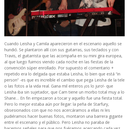
Cuando Leisha y Camila aparecieron en el escenario aquello se
hundió. Se plantaron allí con sus guitarras, sus teclados y con
Travis, el guitarrista que las acompaña en su mini gira europea,
al que luego fuimos viendo cada noche en las fiestas de la
convención súper enrollado. Por supuesto el comentario +
repetido era lo delgada que estaba Leisha, lo bien que está “in
person” -es que es increíble el cambio que pega Leisha de la tele
o las fotos a la vida real. Gana mil enteros ¡os lo juro!- que
Leisha iba sin sujetador, que Cam tiene un morbo total muy a lo
Shane… En fin empezaron a tocar y aquello fue una fiesta total.
Pero lo mejor estaba aún por llegar: la peña de Starfury,
obsesionados con que no nos acercáramos a ellas ni les
pudiéramos hacer buenas fotos, montaron una barrera gigante
entre el escenario y el público. Pero Leisha no paraba de
hacernos señales para que nos fuéramos acercando cada vez