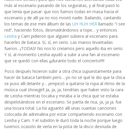
más al escenario pasando de los seguratas, y al final pasó lo
que tenía que pasar: que nos fuimos todas en masa hacia el
escenario y de allí ya no nos movió nadie. Bailando, cantando
los temas de ese mini álbum de las
UH HUH HER
llamado “I see
red”, haciendo fotos, desmadrándonos a tope… y entonces
Leisha
y Cam pidieron que alguien subiera al escenario para
hacerles de bataca. Sí, sí, en serio. Las manos levantadas
fueron…¡TODAS! No nos lo creíamos pero aquello iba en serio.
Y sí, al momento Leisha ayudó a subir a una fan al escenario
que se quedó con ellas ¡¡¡durante todo el concierto!!!!!
Poco después hicieron subir a otra chica supuestamente para
hacer de bataca también pero… yo no sé qué le dio que la chica
se puso allí delante y… ¡empezó a quitarse la ropa al ritmo de la
música cual showgirl! Ja, ja, ja, tendríais que haber visto la cara
de Leisha mientras tocaba y miraba a la chica que se estaba
despelotándose en el escenario. Se partía de risa, ja, ja ja. fue
una locura total. La tía aguantó allí unas cuantas canciones
colocada de adrenalina por estar compartiendo escenario con
Leisha y Cam. Y el subidón le duró toda la noche porque luego
tuvimos ocasión de verla en la pista de la disco desnuda de