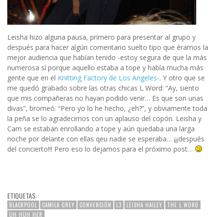
Leisha hizo alguna pausa, primero para presentar al grupo y
después para hacer algún comentario suelto tipo que éramos la
mejor audiencia que habían tenido -estoy segura de que la más
numerosa sí porque aquello estaba a tope y había mucha más
gente que en el
Knitting Factory de Los Angeles
-. Y otro que se
me quedó grabado sobre las otras chicas L Word: “Ay, siento
que mis compañeras no hayan podido venir… Es que son unas
divas”, bromeó. “Pero yo lo he hecho, ¿eh?”, y obviamente toda
la peña se lo agradecimos con un aplauso del copón. Leisha y
Cam se estaban enrollando a tope y aún quedaba una larga
noche por delante con ellas qeu nadie se esperaba… ¡¡¡después
del concierto!!! Pero eso lo dejamos para el próximo post…
ETIQUETAS:
BLACKPOOL
CAMILA GREY
CONVENCIÓN
L3
LEISHA HAILEY
THE L WORD
UH HUH HER