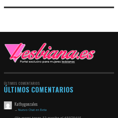
ÚLTIMOS COMENTARIOS
ÚLTIMOS COMENTARIOS
Kathygonzales
→
Nuevo Chat en Beta
Ola mami tengo 32 escribe al 65078415