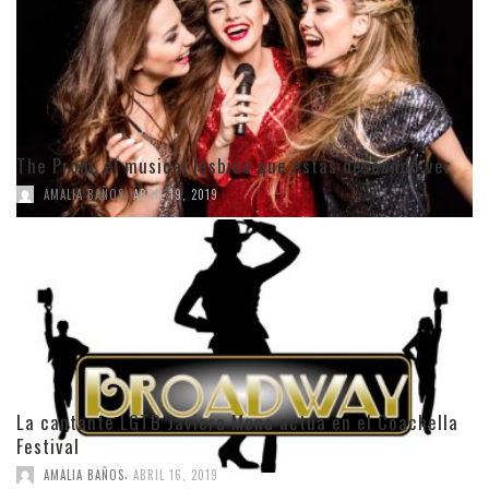
The Prom, el musical lésbico que estás deseando ver
,
AMALIA BAÑOS
ABRIL 19, 2019
La cantante LGTB Javiera Mena actúa en el Coachella
Festival
,
AMALIA BAÑOS
ABRIL 16, 2019