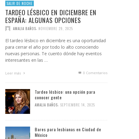
SALIR DE NOCHE
TARDEO LÉSBICO EN DICIEMBRE EN
ESPAÑA: ALGUNAS OPCIONES
,
AMALIA BAÑOS
NOVIEMBRE 29, 2025
El tardeo lésbico en diciembre es una oportunidad
para cerrar el año por todo lo alto conociendo
nuevas personas. Te cuento dónde hay eventos
interesantes en las …
0 Comentarios
Leer más
Tardeo lésbico: una opción para
conocer gente
,
AMALIA BAÑOS
SEPTIEMBRE 14, 2025
Bares para lesbianas en Ciudad de
México