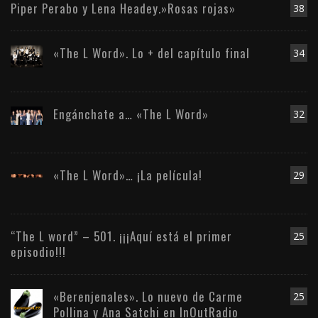
Piper Perabo y Lena Headey.»Rosas rojas»
38
«The L Word». Lo + del capítulo final
34
Engánchate a… «The L Word»
32
«The L Word»… ¡La película!
29
“The L word” – 501. ¡¡¡Aquí está el primer
25
episodio!!!
«Berenjenales». Lo nuevo de Carme
25
Pollina y Ana Satchi en InOutRadio