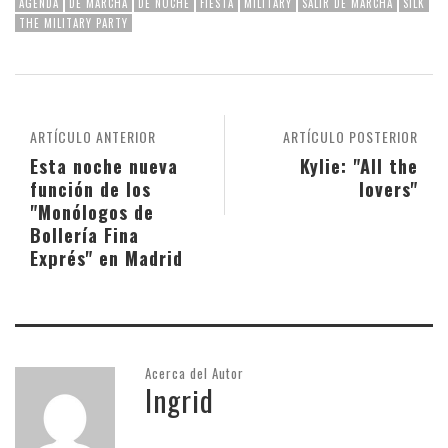
AGENDA
DE MARCHA
DE NOCHE
FIESTA
MILITARY
SALIR DE MARCHA
SILK
THE MILITARY PARTY
ARTÍCULO ANTERIOR
ARTÍCULO POSTERIOR
Esta noche nueva
Kylie: "All the
función de los
lovers"
"Monólogos de
Bollería Fina
Exprés" en Madrid
Acerca del Autor
Ingrid