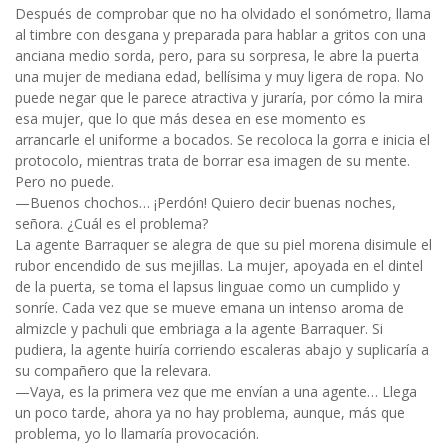
Después de comprobar que no ha olvidado el sonómetro, llama
al timbre con desgana y preparada para hablar a gritos con una
anciana medio sorda, pero, para su sorpresa, le abre la puerta
una mujer de mediana edad, bellísima y muy ligera de ropa. No
puede negar que le parece atractiva y juraría, por cómo la mira
esa mujer, que lo que más desea en ese momento es
arrancarle el uniforme a bocados. Se recoloca la gorra e inicia el
protocolo, mientras trata de borrar esa imagen de su mente.
Pero no puede.
—Buenos chochos… ¡Perdón! Quiero decir buenas noches,
señora. ¿Cuál es el problema?
La agente Barraquer se alegra de que su piel morena disimule el
rubor encendido de sus mejillas. La mujer, apoyada en el dintel
de la puerta, se toma el lapsus linguae como un cumplido y
sonríe. Cada vez que se mueve emana un intenso aroma de
almizcle y pachuli que embriaga a la agente Barraquer. Si
pudiera, la agente huiría corriendo escaleras abajo y suplicaría a
su compañero que la relevara.
—Vaya, es la primera vez que me envían a una agente… Llega
un poco tarde, ahora ya no hay problema, aunque, más que
problema, yo lo llamaría provocación.