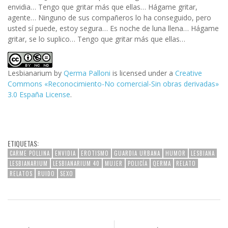
envidia… Tengo que gritar más que ellas… Hágame gritar,
agente… Ninguno de sus compañeros lo ha conseguido, pero
usted sí puede, estoy segura… Es noche de luna llena… Hágame
gritar, se lo suplico… Tengo que gritar más que ellas…
Lesbianarium
by
Qerma Palloni
is licensed under a
Creative
Commons «Reconocimiento-No comercial-Sin obras derivadas»
3.0 España License
.
ETIQUETAS:
CARME POLLINA
ENVIDIA
EROTISMO
GUARDIA URBANA
HUMOR
LESBIANA
LESBIANARIUM
LESBIANARIUM 40
MUJER
POLICÍA
QERMA
RELATO
RELATOS
RUIDO
SEXO