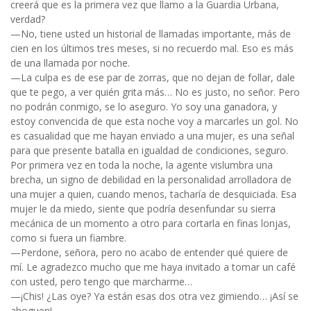
creerá que es la primera vez que llamo a la Guardia Urbana,
verdad?
—No, tiene usted un historial de llamadas importante, más de
cien en los últimos tres meses, si no recuerdo mal. Eso es más
de una llamada por noche.
—La culpa es de ese par de zorras, que no dejan de follar, dale
que te pego, a ver quién grita más… No es justo, no señor. Pero
no podrán conmigo, se lo aseguro. Yo soy una ganadora, y
estoy convencida de que esta noche voy a marcarles un gol. No
es casualidad que me hayan enviado a una mujer, es una señal
para que presente batalla en igualdad de condiciones, seguro.
Por primera vez en toda la noche, la agente vislumbra una
brecha, un signo de debilidad en la personalidad arrolladora de
una mujer a quien, cuando menos, tacharía de desquiciada. Esa
mujer le da miedo, siente que podría desenfundar su sierra
mecánica de un momento a otro para cortarla en finas lonjas,
como si fuera un fiambre.
—Perdone, señora, pero no acabo de entender qué quiere de
mí. Le agradezco mucho que me haya invitado a tomar un café
con usted, pero tengo que marcharme…
—¡Chis! ¿Las oye? Ya están esas dos otra vez gimiendo… ¡Así se
ahoguen!