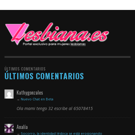
ÚLTIMOS COMENTARIOS
ÚLTIMOS COMENTARIOS
Kathygonzales
→
Nuevo Chat en Beta
Ola mami tengo 32 escribe al 65078415
Analía
→
Socorro, la identidad lésbica se está erosionando