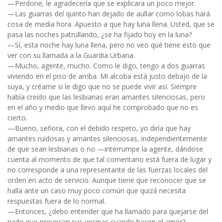
—Perdone, le agradecería que se explicara un poco mejor.
—Las guarras del quinto han dejado de aullar como lobas hará
cosa de media hora. Apuesto a que hay luna llena. Usted, que se
pasa las noches patrullando, ¿se ha fijado hoy en la luna?
—Sí, esta noche hay luna llena, pero no veo qué tiene esto que
ver con su llamada a la Guardia Urbana.
—Mucho, agente, mucho. Como le digo, tengo a dos guarras
viviendo en el piso de arriba. Mi alcoba está justo debajo de la
suya, y créame si le digo que no se puede vivir así. Siempre
había creído que las lesbianas eran amantes silenciosas, pero
en el año y medio que llevo aquí he comprobado que no es
cierto.
—Bueno, señora, con el debido respeto, yo diría que hay
amantes ruidosas y amantes silenciosas, independientemente
de que sean lesbianas o no —interrumpe la agente, dándose
cuenta al momento de que tal comentario está fuera de lugar y
no corresponde a una representante de las fuerzas locales del
orden en acto de servicio. Aunque tiene que reconocer que se
halla ante un caso muy poco común que quizá necesita
respuestas fuera de lo normal.
—Entonces, ¿debo entender que ha llamado para quejarse del
ruido que provocan sus vecinas cuando hacen el amor?