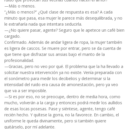
—Más o menos.
“¿Más o menos?” ¿Qué clase de respuesta es esa? A cada
minuto que pasa, esa mujer le parece más desequilibrada, y no
le extrañaría nada que intentara seducirla.
—¿No quiere pasar, agente? Seguro que le apetece un café bien
cargado.
Confirmado. Además de andar ligera de ropa, la mujer también
es ligera de cascos. Se muere por entrar, pero se da cuenta de
que tiene que disfrazar sus ansias bajo el manto de la
profesionalidad.
—Gracias, pero no veo por qué. El problema que la ha llevado a
solicitar nuestra intervención ya no existe. Venía preparada con
el sonómetro para medir los decibelios y determinar si la
intensidad del ruido era causa de amonestación, pero ya veo
que va a ser imposible.
—Si es por eso, no se preocupe, dentro de media hora, como
mucho, volverán a la carga y entonces podrá medir los aullidos
de esas locas posesas. Pase y siéntese, agente, tengo café
recién hecho. Y quítese la gorra, no la favorece. En cambio, el
uniforme le queda divinamente, pero si también quiere
quitárselo, por mí adelante.