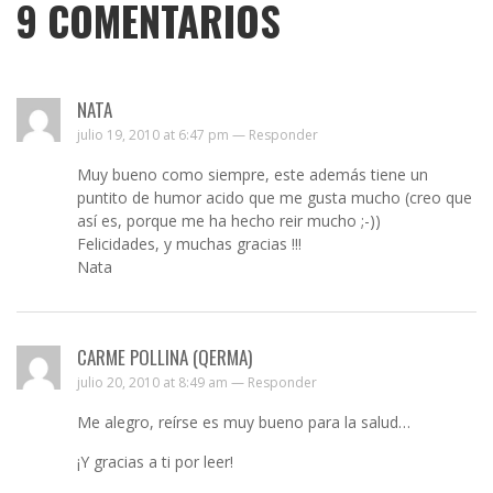
9
COMENTARIOS
NATA
julio 19, 2010 at 6:47 pm —
Responder
Muy bueno como siempre, este además tiene un
puntito de humor acido que me gusta mucho (creo que
así es, porque me ha hecho reir mucho ;-))
Felicidades, y muchas gracias !!!
Nata
CARME POLLINA (QERMA)
julio 20, 2010 at 8:49 am —
Responder
Me alegro, reírse es muy bueno para la salud…
¡Y gracias a ti por leer!