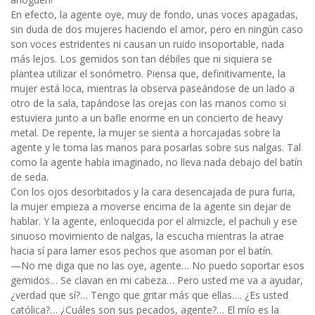
En efecto, la agente oye, muy de fondo, unas voces apagadas,
sin duda de dos mujeres haciendo el amor, pero en ningún caso
son voces estridentes ni causan un ruido insoportable, nada
más lejos. Los gemidos son tan débiles que ni siquiera se
plantea utilizar el sonómetro. Piensa que, definitivamente, la
mujer está loca, mientras la observa paseándose de un lado a
otro de la sala, tapándose las orejas con las manos como si
estuviera junto a un bafle enorme en un concierto de heavy
metal. De repente, la mujer se sienta a horcajadas sobre la
agente y le toma las manos para posarlas sobre sus nalgas. Tal
como la agente había imaginado, no lleva nada debajo del batín
de seda.
Con los ojos desorbitados y la cara desencajada de pura furia,
la mujer empieza a moverse encima de la agente sin dejar de
hablar. Y la agente, enloquecida por el almizcle, el pachuli y ese
sinuoso movimiento de nalgas, la escucha mientras la atrae
hacia sí para lamer esos pechos que asoman por el batín.
—No me diga que no las oye, agente… No puedo soportar esos
gemidos… Se clavan en mi cabeza… Pero usted me va a ayudar,
¿verdad que sí?… Tengo que gritar más que ellas…. ¿Es usted
católica?… ¿Cuáles son sus pecados, agente?… El mío es la