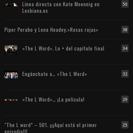
Línea directa con Kate Moennig en
50
Lesbiana.es
Piper Perabo y Lena Headey.»Rosas rojas»
38
«The L Word». Lo + del capítulo final
34
Engánchate a… «The L Word»
32
«The L Word»… ¡La película!
29
“The L word” – 501. ¡¡¡Aquí está el primer
25
episodio!!!