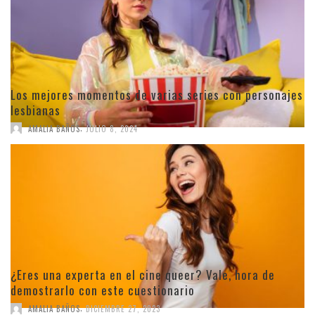
Los mejores momentos de varias series con personajes
lesbianas
,
AMALIA BAÑOS
JULIO 8, 2024
¿Eres una experta en el cine queer? Vale, hora de
demostrarlo con este cuestionario
,
AMALIA BAÑOS
DICIEMBRE 27, 2023