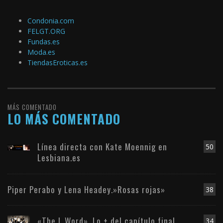
Condonia.com
FELGT.ORG
Fundas.es
Moda.es
TiendasEroticas.es
MÁS COMENTADO
LO MÁS COMENTADO
Línea directa con Kate Moennig en
50
Lesbiana.es
Piper Perabo y Lena Headey.»Rosas rojas»
38
«The L Word». Lo + del capítulo final
34