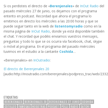
Si os perdisteis el directo de «
Berenjenales
» de
InOut Radio
del
pasado miércoles 27 de junio, os dejamos con el programa
enterito en podcast. Recordad que ahora el programa lo
emitimos en directo los miércoles a las 20:00 horas y que se
puede seguir tanto en la web de
listentomyradio
como en la
misma página de
InOut Radio
, donde ya está disponible también
el chat. Y recordad que podéis enviarnos vuestros mensajes,
preguntas y todo lo que se os ocurra vía facebook, chat, skype
o móvil al programa. En el programa del pasado miércoles
tuvimos en el estudio a la cantante
Coshida
…
«Berenjenales» en
InOutradio
:
El directo de Berenjenales 20
[audio:http://inoutradio.com/berenjenales/podpress_trac/web/233
ETIQUETAS:
BERENJENALES
BERENJENALES 20
BERENJENALES 27 JUNIO
COSHIDA
COTILLEO
FAMOSAS
NOSOTRAS
PODCAST
POLLI
RADIO
SATCHI