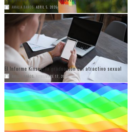
,
AMALIA BAÑOS
ABRIL 5, 2026
El Informe Kinsey: la graduación del atractivo sexual
,
AMALIA BAÑOS
NOVIEMBRE 17, 2025