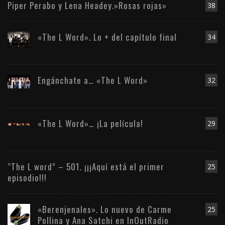
Piper Perabo y Lena Headey.»Rosas rojas»
38
«The L Word». Lo + del capítulo final
34
Engánchate a… «The L Word»
32
«The L Word»… ¡La película!
29
“The L word” – 501. ¡¡¡Aquí está el primer
25
episodio!!!
«Berenjenales». Lo nuevo de Carme
25
Pollina y Ana Satchi en InOutRadio