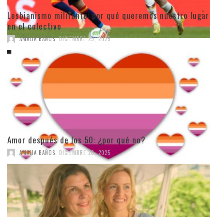
Lesbianismo militante: por qué queremos nuestro lugar
en el colectivo
,
AMALIA BAÑOS
DICIEMBRE 29, 2025
Amor después de los 50: ¿por qué no?
,
AMALIA BAÑOS
DICIEMBRE 26, 2025