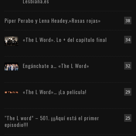
Lesbiana.es
Piper Perabo y Lena Headey.»Rosas rojas»
38
«The L Word». Lo + del capítulo final
34
Engánchate a… «The L Word»
32
«The L Word»… ¡La película!
29
“The L word” – 501. ¡¡¡Aquí está el primer
25
episodio!!!