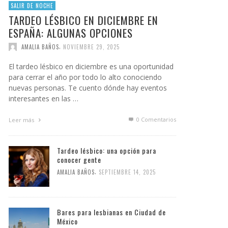
SALIR DE NOCHE
TARDEO LÉSBICO EN DICIEMBRE EN
ESPAÑA: ALGUNAS OPCIONES
,
AMALIA BAÑOS
NOVIEMBRE 29, 2025
El tardeo lésbico en diciembre es una oportunidad
para cerrar el año por todo lo alto conociendo
nuevas personas. Te cuento dónde hay eventos
interesantes en las …
0 Comentarios
Leer más
Tardeo lésbico: una opción para
conocer gente
,
AMALIA BAÑOS
SEPTIEMBRE 14, 2025
Bares para lesbianas en Ciudad de
México