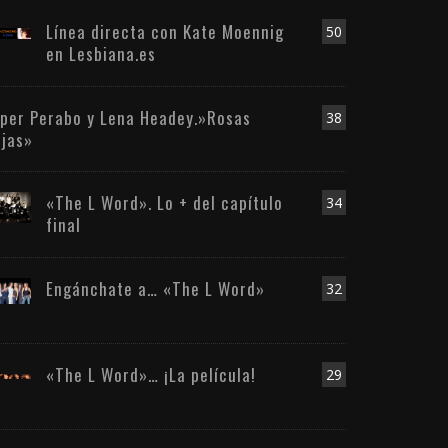
Línea directa con Kate Moennig
50
en Lesbiana.es
iper Perabo y Lena Headey.»Rosas
38
ojas»
«The L Word». Lo + del capítulo
34
final
Engánchate a… «The L Word»
32
«The L Word»… ¡La película!
29