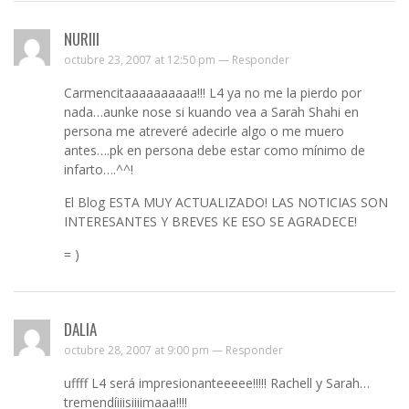
NURIII
octubre 23, 2007 at 12:50 pm —
Responder
Carmencitaaaaaaaaaa!!! L4 ya no me la pierdo por
nada…aunke nose si kuando vea a Sarah Shahi en
persona me atreveré adecirle algo o me muero
antes….pk en persona debe estar como mínimo de
infarto….^^!
El Blog ESTA MUY ACTUALIZADO! LAS NOTICIAS SON
INTERESANTES Y BREVES KE ESO SE AGRADECE!
= )
DALIA
octubre 28, 2007 at 9:00 pm —
Responder
uffff L4 será impresionanteeeee!!!!! Rachell y Sarah…
tremendíiiisiiiimaaa!!!!