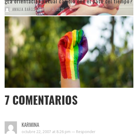
¿La orientación sexual cambia con el paso del tiempo?
,
AMALIA BAÑOS
AGOSTO 3, 2026
7
COMENTARIOS
KARMINA
octubre 22, 2007 at 8:26 pm —
Responder