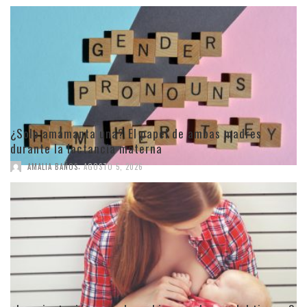
¿Solo amamanta una? El papel de ambas madres
durante la lactancia materna
,
AMALIA BAÑOS
AGOSTO 5, 2026