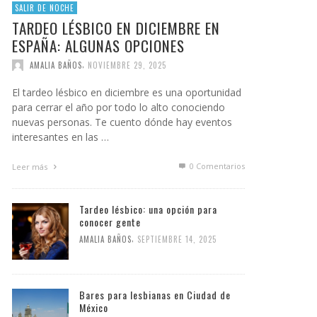
SALIR DE NOCHE
TARDEO LÉSBICO EN DICIEMBRE EN
ESPAÑA: ALGUNAS OPCIONES
,
AMALIA BAÑOS
NOVIEMBRE 29, 2025
El tardeo lésbico en diciembre es una oportunidad
para cerrar el año por todo lo alto conociendo
nuevas personas. Te cuento dónde hay eventos
interesantes en las …
0 Comentarios
Leer más
Tardeo lésbico: una opción para
conocer gente
,
AMALIA BAÑOS
SEPTIEMBRE 14, 2025
Bares para lesbianas en Ciudad de
México