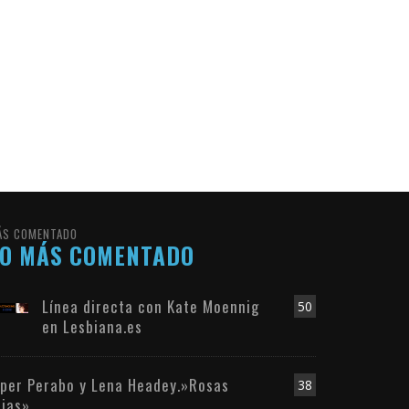
ÁS COMENTADO
LO MÁS COMENTADO
Línea directa con Kate Moennig
50
en Lesbiana.es
iper Perabo y Lena Headey.»Rosas
38
ojas»