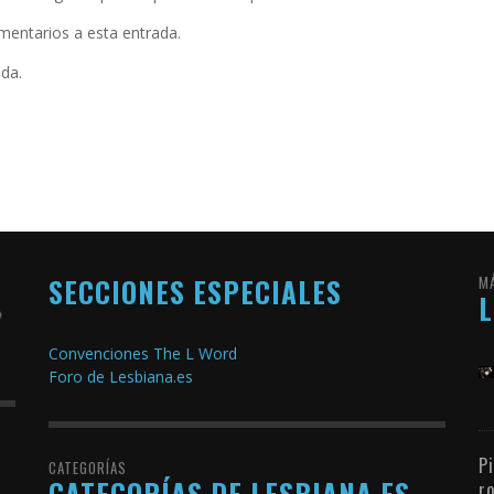
omentarios a esta entrada.
ada.
SECCIONES ESPECIALES
M
Convenciones The L Word
Foro de Lesbiana.es
P
CATEGORÍAS
CATEGORÍAS DE LESBIANA.ES
r