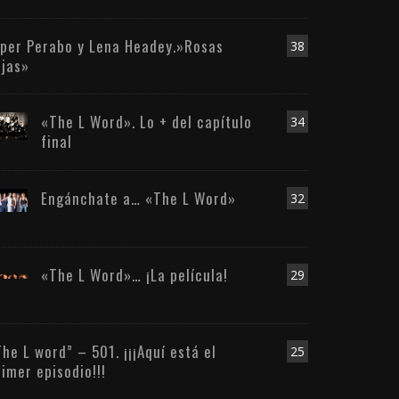
iper Perabo y Lena Headey.»Rosas
38
ojas»
«The L Word». Lo + del capítulo
34
final
Engánchate a… «The L Word»
32
«The L Word»… ¡La película!
29
The L word” – 501. ¡¡¡Aquí está el
25
rimer episodio!!!