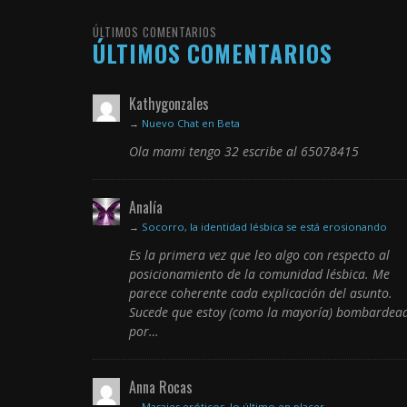
ÚLTIMOS COMENTARIOS
ÚLTIMOS COMENTARIOS
Kathygonzales
→
Nuevo Chat en Beta
Ola mami tengo 32 escribe al 65078415
Analía
→
Socorro, la identidad lésbica se está erosionando
Es la primera vez que leo algo con respecto al
posicionamiento de la comunidad lésbica. Me
parece coherente cada explicación del asunto.
Sucede que estoy (como la mayoría) bombardea
por…
Anna Rocas
→
Masajes eróticos, lo último en placer