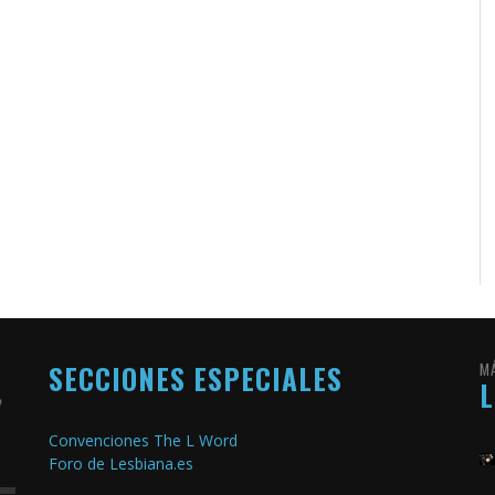
SECCIONES ESPECIALES
M
Convenciones The L Word
Foro de Lesbiana.es