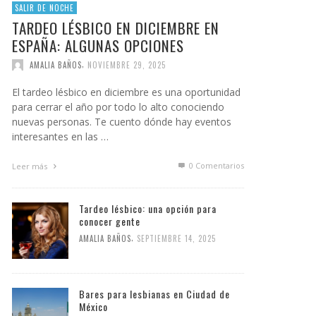
SALIR DE NOCHE
TARDEO LÉSBICO EN DICIEMBRE EN
ESPAÑA: ALGUNAS OPCIONES
,
AMALIA BAÑOS
NOVIEMBRE 29, 2025
El tardeo lésbico en diciembre es una oportunidad
para cerrar el año por todo lo alto conociendo
nuevas personas. Te cuento dónde hay eventos
interesantes en las …
0 Comentarios
Leer más
Tardeo lésbico: una opción para
conocer gente
,
AMALIA BAÑOS
SEPTIEMBRE 14, 2025
Bares para lesbianas en Ciudad de
México