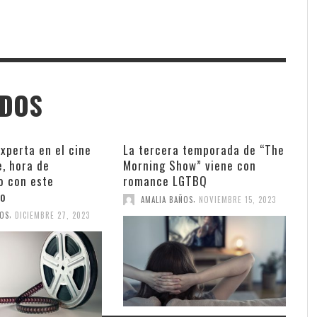
ADOS
xperta en el cine
La tercera temporada de “The
, hora de
Morning Show” viene con
o con este
romance LGTBQ
io
,
AMALIA BAÑOS
NOVIEMBRE 15, 2023
,
ÑOS
DICIEMBRE 27, 2023