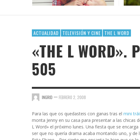
PALAB
¿POR 
OFICI
CASI 
DAR E
VAYA 
GOSSIP GAYRRRLS
BH 90210
SUPERHEROÍNAS QUEER EN EL UNIVERSO
TERMINOLOGÍA LÉSBICA QUE DEBES CONOCE
EL ARTE DE COMPARTIR PLAYLIST CUANDO TE
LOS MEJORES LIBROS LGTBIQ+ PARA LEER EN
MARVEL
GUSTA ALGUIEN
LA PLAYA
AMA
AMA
AMA
,
AMALIA BAÑOS
SEPTIEMBRE 7, 2025
BUSCANDO A SIMONE
,
,
,
AMALIA BAÑOS
AMALIA BAÑOS
AMALIA BAÑOS
OCTUBRE 24, 2018
MAYO 25, 2026
JULIO 22, 2026
ACTUALIDAD
TELEVISIÓN Y CINE
THE L WORD
CHICA BUSCA CHICA
«THE L WORD». 
CORTOS
505
DE CHICA EN CHICA
ENGÁNCHATE A…
ENSERIADA!
—
INGRID
FEBRERO 2, 2008
EVDG
FAR OUT
Para las que os quedasteis con ganas tras el
mini trá
monta Jenny en su casa para presentar a las chicas de
GIMME SUGAR
L Word» el próximo lunes. Una fiesta que se encarga 
ser que no quería drama acaba montando uno, y de lo
Esta Shane… Por cierto me encanta lo bien que se l