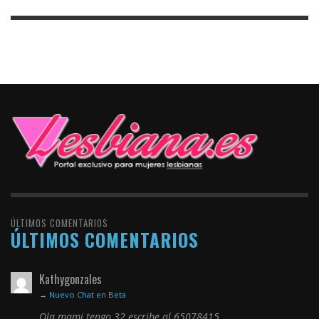
ÚLTIMOS COMENTARIOS
ÚLTIMOS COMENTARIOS
Kathygonzales
→
Nuevo Chat en Beta
Ola mami tengo 32 escribe al 65078415