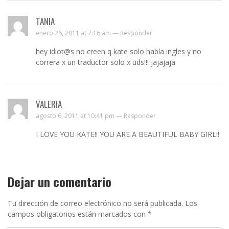
TANIA
enero 26, 2011 at 7:16 am —
Responder
hey idiot@s no creen q kate solo habla ingles y no
correra x un traductor solo x uds!!! jajajaja
VALERIA
agosto 6, 2011 at 10:41 pm —
Responder
I LOVE YOU KATE!! YOU ARE A BEAUTIFUL BABY GIRL!!
Dejar un comentario
Tu dirección de correo electrónico no será publicada.
Los
campos obligatorios están marcados con
*