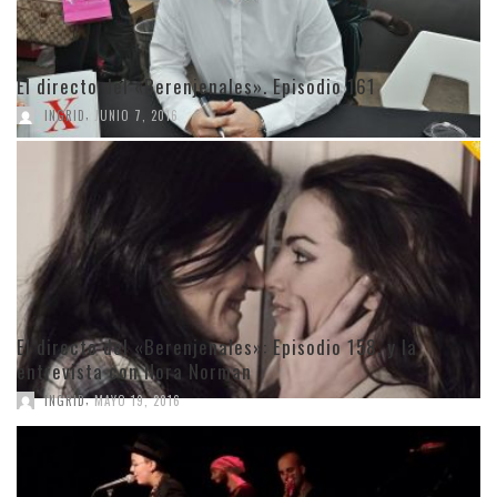
El directo del «Berenjenales». Episodio 161
,
INGRID
JUNIO 7, 2016
El directo del «Berenjenales»: Episodio 158, y la
entrevista con Nora Norman
,
INGRID
MAYO 19, 2016