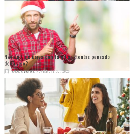
Navidad inclusiva con familia: ¿tenéis pensado
decírselo?
,
AMALIA BAÑOS
NOVIEMBRE 30, 2025