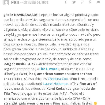
—
INGRID
DICIEMBRE 26, 2008
¡¡¡
Feliz NAVIDAAAAD
!!! Lejos de buscar alguna primicia y dado
que la parrilla televisiva seguramente nos sorprenderá con una
nueva reposición de «Los diez mandamientos», «Sonrisas y
Lágrimas», «Mujercitas», «Solo en casa» o «Qué bello es vivir»,
LadyM y yo queremos haceros un regalito -poco navideño pero
sí muy marchoso- que creemos de lo más apropiado para un
blog como el nuestro. Bueno, vale, la verdad es que nos
hace gracia celebrar la navidad con un surtido de escenas y
besos lesbinavideños. Ahí va un kit completo de escenas lesbis,
salidos de programas de la tele, de series y de pelis como
«
Sugar Rush
«; «
Hex
» -definitivamente tengo que ver esa
segunda temporada-; «
The L word
«, of course»; «
D.E.B.S
«;
«
Firefly
«; «
Wet, hot, american summer
«;»
Better than
chocolate
» -sí, esa chica es
Christina Cox
-;»
Fox Fire
» -aquella
peli para la que audicionó
Laurel Holloman
-,»
The fine art of
love
«, uno de los vídeos de
Kumi Koda
; «
La gran duda de
Tila Tequila
«, que emite estos días MTV… Todo ello
amenizado con el divertido tema de la banda CWA «
Only
straight girls wear dresses
«. Pues eso… ¡felices fiestas!