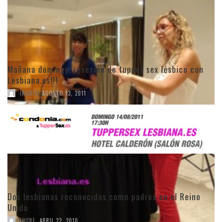
Mañana domingo, ¡¡¡sesión de tupper sex lésbico con
Lesbiana.es!!!
,
INGRID
AGOSTO 13, 2011
Dos lesbianas reconocidas como padres en el Reino
Unido
,
LUCRE
ABRIL 22, 2010