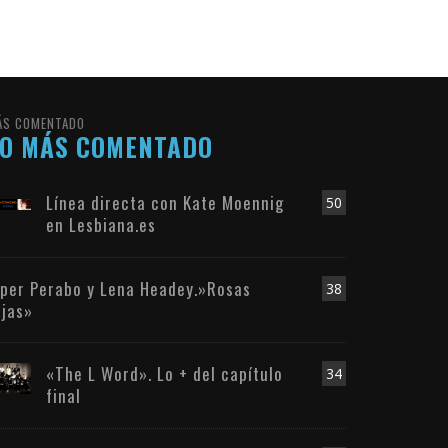
ÁS COMENTADO
LO MÁS COMENTADO
Línea directa con Kate Moennig
50
en Lesbiana.es
iper Perabo y Lena Headey.»Rosas
38
ojas»
«The L Word». Lo + del capítulo
34
final