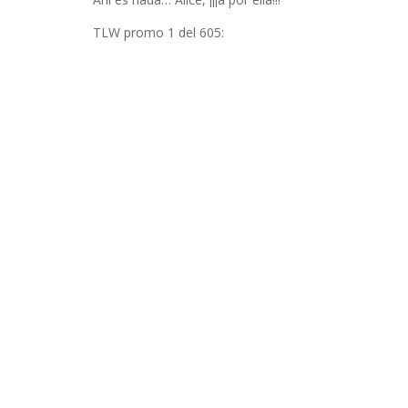
INFIDELS
TLW promo 1 del 605:
INFIELES