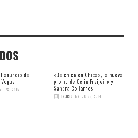
ADOS
el anuncio de
«De chica en Chica», la nueva
 Vogue
promo de Celia Freijeiro y
Sandra Collantes
YO 28, 2015
,
INGRID
MARZO 25, 2014