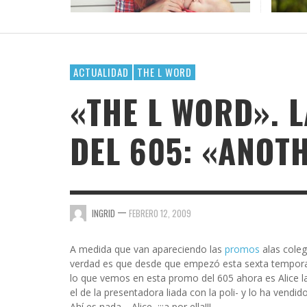
PALAB
¿POR 
OFICI
CASI 
DAR E
VAYA 
GOSSIP GAYRRRLS
BH 90210
SUPERHEROÍNAS QUEER EN EL UNIVERSO
TERMINOLOGÍA LÉSBICA QUE DEBES CONOCE
EL ARTE DE COMPARTIR PLAYLIST CUANDO TE
LOS MEJORES LIBROS LGTBIQ+ PARA LEER EN
MARVEL
GUSTA ALGUIEN
LA PLAYA
AMA
AMA
AMA
,
AMALIA BAÑOS
SEPTIEMBRE 7, 2025
BUSCANDO A SIMONE
,
,
,
AMALIA BAÑOS
AMALIA BAÑOS
AMALIA BAÑOS
OCTUBRE 24, 2018
MAYO 25, 2026
JULIO 22, 2026
ACTUALIDAD
THE L WORD
CHICA BUSCA CHICA
«THE L WORD». 
CORTOS
DEL 605: «ANOT
DE CHICA EN CHICA
ENGÁNCHATE A…
ENSERIADA!
—
INGRID
FEBRERO 12, 2009
EVDG
FAR OUT
A medida que van apareciendo las
promos
alas coleg
verdad es que desde que empezó esta sexta tempor
GIMME SUGAR
lo que vemos en esta promo del 605 ahora es Alice la
el de la presentadora liada con la poli- y lo ha vendid
Ahí es nada… Alice, ¡¡¡a por ella!!!