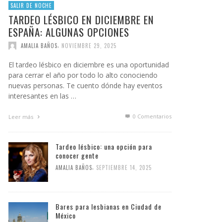
SALIR DE NOCHE
TARDEO LÉSBICO EN DICIEMBRE EN
ESPAÑA: ALGUNAS OPCIONES
,
AMALIA BAÑOS
NOVIEMBRE 29, 2025
El tardeo lésbico en diciembre es una oportunidad
para cerrar el año por todo lo alto conociendo
nuevas personas. Te cuento dónde hay eventos
interesantes en las …
0 Comentarios
Leer más
Tardeo lésbico: una opción para
conocer gente
,
AMALIA BAÑOS
SEPTIEMBRE 14, 2025
Bares para lesbianas en Ciudad de
México