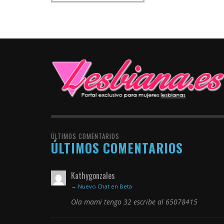
ÚLTIMOS COMENTARIOS
ÚLTIMOS COMENTARIOS
Kathygonzales
→
Nuevo Chat en Beta
Ola mami tengo 32 escribe al 65078415